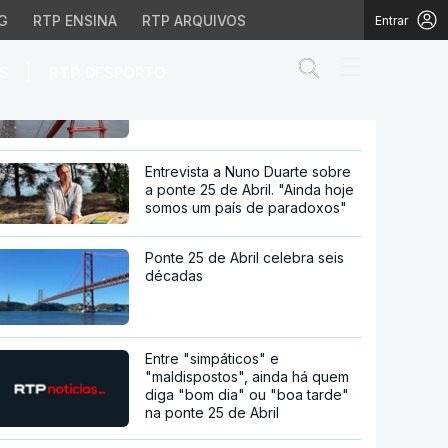
de facilitar reformas
G
RTP ENSINA
RTP ARQUIVOS
Entrar
Abrir campo de
60 anos da ponte 25 de Abril.
|
S
RTP
DESPORTO
Histórias que não se veem
enavente suspeita de fa
Entrevista a Nuno Duarte sobre
a ponte 25 de Abril. "Ainda hoje
somos um país de paradoxos"
Ponte 25 de Abril celebra seis
décadas
Entre "simpáticos" e
"maldispostos", ainda há quem
diga "bom dia" ou "boa tarde"
na ponte 25 de Abril