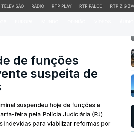
TELEVISÃO
RÁDIO
RTP PLAY
RTP PALCO
RTP ZIG ZA
026
EUROPA
MUNDO
OPINIÃO
VÍDEOS
ÁUDIO
de funções médica de B
de de funções
ente suspeita de
s
riminal suspendeu hoje de funções a
ta-feira pela Polícia Judiciária (PJ)
s indevidas para viabilizar reformas por