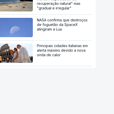
recuperação natural" mas
"gradual e irregular"
NASA confirma que destroços
de foguetão da SpaceX
atingiram a Lua
Principais cidades italianas em
alerta máximo devido a nova
onda de calor
Autoridades alemãs detêm
ucraniano por suspeita de
espionagem em fábrica de
armas
Incidente com drone em Leipzig
representa "nova dimensão de
ameaça", afirma ministro alemão