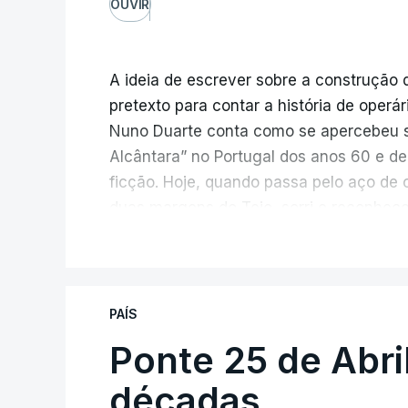
OUVIR
A ideia de escrever sobre a construção 
pretexto para contar a história de operá
Nuno Duarte conta como se apercebeu s
Alcântara” no Portugal dos anos 60 e de
ficção. Hoje, quando passa pelo aço de 
duas margens do Tejo, sorri e reconhec
inesperada, através da literatura.
V
Em
“Pés de Barro”,
lê-se a história ficc
infraestrutura, à época, a maior ponte 
PAÍS
diárias dos que a construíram dão tamb
Ponte 25 de Abri
num contraste entre o apogeu da engenh
regime em declínio, com a guerra coloni
décadas