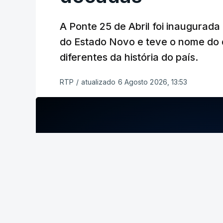
Esse contraste persistente entre a opul
A Ponte 25 de Abril foi inaugurad
dia em que se assinalam os 60 anos da p
do Estado Novo e teve o nome do 
entrevista à RTP, quais as fontes de ins
diferentes da história do país.
realidade e muita imaginação - sobretudo
que se tornou indissociável da obra ar
RTP
/
atualizado 6 Agosto 2026, 13:53
da capital.
ERRO
100
ERROR ON HTML5 MEDIA ELEMENT