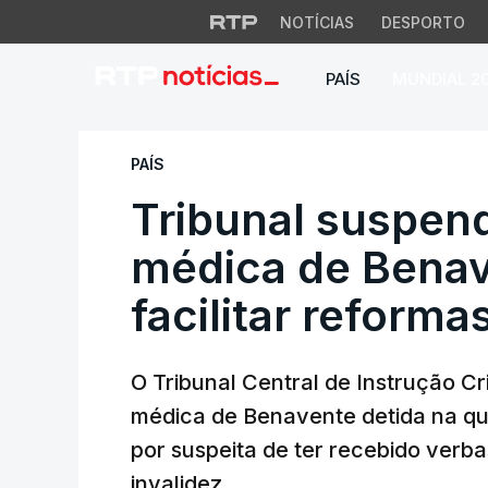
NOTÍCIAS
DESPORTO
PAÍS
MUNDIAL 2
Tribunal suspende 
PAÍS
Tribunal suspen
médica de Benav
facilitar reforma
O Tribunal Central de Instrução C
médica de Benavente detida na quar
por suspeita de ter recebido verba
invalidez.