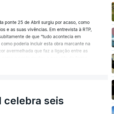
da ponte 25 de Abril surgiu por acaso, como
rios e as suas vivências. Em entrevista à RTP,
ubitamente de que “tudo acontecia em
 como poderia incluir esta obra marcante na
cor avermelhada que faz a ligação entre as
e como a ponte mudou a sua vida de forma
ER MAIS
ionada de como se produziu esta grande
suspensa da Europa. Os dramas e peripécias
ém o mote para abordar o contexto envolvente,
l celebra seis
aria e da modernidade e os sinais de um
al já em curso.