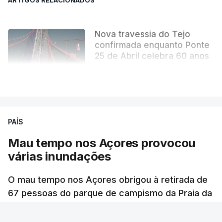
Nova travessia do Tejo
confirmada enquanto Ponte
25 de Abril celebra 60 anos
atualizado 6 Agosto 2026, 13:02
VER MAIS
PAÍS
Mau tempo nos Açores provocou
várias inundações
O mau tempo nos Açores obrigou à retirada de
67 pessoas do parque de campismo da Praia da
Vitória, na ilha Terceira. Dezenas estão alojadas
numa escola.