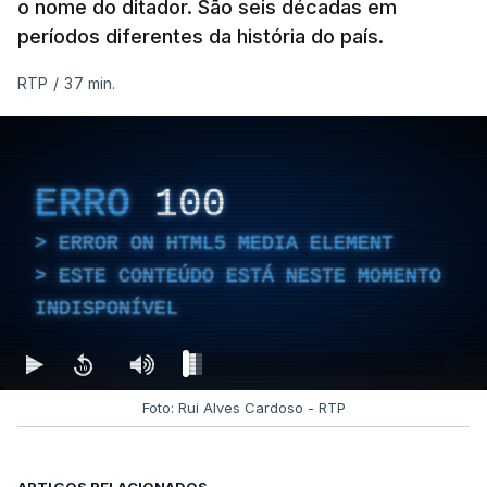
o nome do ditador. São seis décadas em
períodos diferentes da história do país.
RTP
/
37 min.
ERRO
100
ERROR ON HTML5 MEDIA ELEMENT
ESTE CONTEÚDO ESTÁ NESTE MOMENTO
INDISPONÍVEL
Foto: Rui Alves Cardoso - RTP
ARTIGOS RELACIONADOS