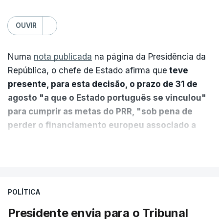
OUVIR
Numa
nota publicada
na página da Presidência da
República, o chefe de Estado afirma que
teve
presente, para esta decisão, o prazo de 31 de
agosto "a que o Estado português se vinculou"
para cumprir as metas do PRR, "sob pena de
perder o financiamento europeu associado a
essa reforma específica".
VER MAIS
António José Seguro entende que a reforma reúne
treze apoios sociais "num só" e pretende "tornar o
POLÍTICA
sistema mais simples, mais justo e transparente".
Presidente envia para o Tribunal