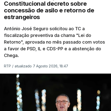
"Sempre que seja possível reduzir burocracias,
Constitucional decreto sobre
eliminar sobreposições e garantir que os apoios
concessão de asilo e retorno de
chegam a quem mais necessita, estaremos a dar
estrangeiros
um passo na direção certa", argumenta o
António José Seguro solicitou ao TC a
Presidente da República.
fiscalização preventiva da chama "Lei do
Retorno", aprovada no mês passado com votos
Assegurar que "ninguém é
a favor de PSD, IL e CDS-PP e a abstenção do
prejudicado"
Chega.
RTP
/
atualizado 7 Agosto 2026, 18:47
O Preisdente deixa, no entanto, deixa alguns
avisos:
uma reforma desta dimensão "deve ter
como primeiro critério a proteção das pessoas"
e "nenhum processo de simplificação pode
traduzir-se numa diminuição da proteção
social".