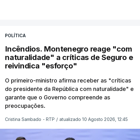
Carlos Cabreiro diz que a imagem da PJ não sai
VER MAIS
manchada porque
"é uma instituição com provas
dadas, com 81 anos de história e com cerca de
cinco mil trabalhadores, que, apesar de tudo e
POLÍTICA
das notícias que são dadas diariamente,
continuam a trabalhar"
.
Incêndios. Montenegro reage "com
naturalidade" a críticas de Seguro e
reivindica "esforço"
ERRO
100
O primeiro-ministro afirma receber as "críticas
ERROR ON HTML5 MEDIA ELEMENT
do presidente da República com naturalidade" e
garante que o Governo compreende as
ESTE CONTEÚDO ESTÁ NESTE
preocupações.
MOMENTO INDISPONÍVEL
Cristina Sambado - RTP
/
atualizado 10 Agosto 2026, 12:45
O diretor da PJ aproveitou ainda para apelar à