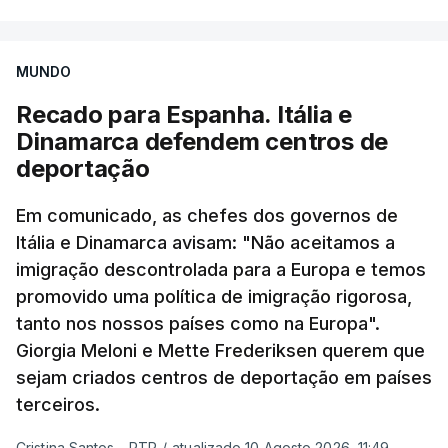
Os resultados chegaram a ser enviados à escola
nacional Almeida Rodrigues, toda a gestão de Luís
depois da meia-noite desta segunda-feira, mais
Neves e os primeiros meses do mandato do atual
concretamente à 0h47, no entanto, ao início da
diretor, Carlos Cabreiro.
MUNDO
manhã a afixação ainda não tinha sido feita.
Recado para Espanha. Itália e
TÓPICOS
Dinamarca defendem centros de
PJ
,
investigação
deportação
ERRO
100
Em comunicado, as chefes dos governos de
ERROR ON HTML5 MEDIA ELEMENT
Itália e Dinamarca avisam: "Não aceitamos a
imigração descontrolada para a Europa e temos
ESTE CONTEÚDO ESTÁ NESTE
promovido uma política de imigração rigorosa,
MOMENTO INDISPONÍVEL
tanto nos nossos países como na Europa".
Giorgia Meloni e Mette Frederiksen querem que
sejam criados centros de deportação em países
O diretor da Escola Secundária de Rio Tinto
terceiros.
explicou à RTP que se encontrava desde as 7h00
Cristina Santos - RTP
/
atualizado 10 Agosto 2026, 11:49