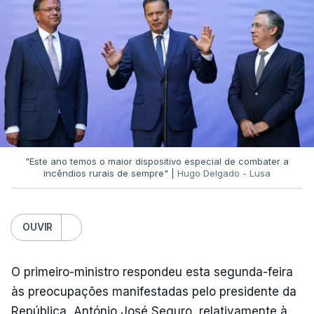
serenidade interna e externa
da instituição e diz
que só a investigação vai permitir apurar se houve
ou não imprudências.
Já a ministra da Justiça, em reação à auditoria
feita à Polícia Judiciária, disse que a ação pautou-
se por um único objetivo:
"proteger a PJ e
defender as instituições"
.
"Este ano temos o maior dispositivo especial de combater a
incêndios rurais de sempre" |
Hugo Delgado - Lusa
ERRO
100
OUVIR
ERROR ON HTML5 MEDIA ELEMENT
O primeiro-ministro respondeu esta segunda-feira
ESTE CONTEÚDO ESTÁ NESTE
às preocupações manifestadas pelo presidente da
MOMENTO INDISPONÍVEL
República, António José Seguro, relativamente à