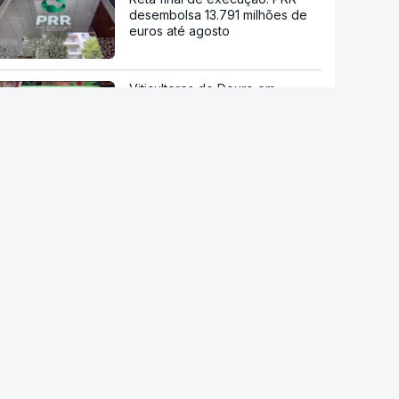
desembolsa 13.791 milhões de
euros até agosto
Viticultores do Douro em
protesto
Eclipse. Alojamentos e hotéis de
Bragança cheios desde o início
do ano
Ondas de calor já provocaram
quase 700 mortes acima do
esperado em Portugal
Calor histórico obriga Europa
central e de leste a repensar a
energia