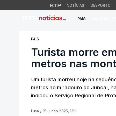
NOTÍCIAS
DESPORTO
PAÍS
MUNDIAL 2
Turista morre em 
PAÍS
Turista morre e
metros nas mont
Um turista morreu hoje na sequên
metros no miradouro do Juncal, na
indicou o Serviço Regional de Prot
Lusa
/
15 Junho 2025, 13:11