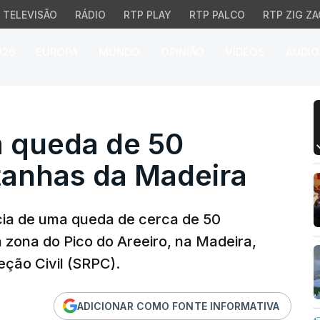
TELEVISÃO
RÁDIO
RTP PLAY
RTP PALCO
RTP ZIG ZA
026
EUROPA
MUNDO
OPINIÃO
VÍDEOS
ÁUDIO
queda de 50 metros na
m queda de 50
anhas da Madeira
cia de uma queda de cerca de 50
 zona do Pico do Areeiro, na Madeira,
eção Civil (SRPC).
ADICIONAR COMO FONTE INFORMATIVA