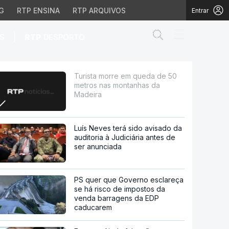
G
RTP ENSINA
RTP ARQUIVOS
Entrar
Abrir campo de
|
S
RTP
DESPORTO
s montanhas da Madeira
Turista morre em queda de 50
metros nas montanhas da
Madeira
Luís Neves terá sido avisado da
auditoria à Judiciária antes de
ser anunciada
PS quer que Governo esclareça
se há risco de impostos da
venda barragens da EDP
caducarem