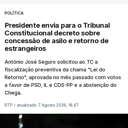
treze apoios sociais "num só" e pretende "tornar o
POLÍTICA
sistema mais simples, mais justo e transparente".
Presidente envia para o Tribunal
"Sempre que seja possível reduzir burocracias,
Constitucional decreto sobre
eliminar sobreposições e garantir que os apoios
concessão de asilo e retorno de
chegam a quem mais necessita, estaremos a dar
estrangeiros
um passo na direção certa", argumenta o
António José Seguro solicitou ao TC a
Presidente da República.
fiscalização preventiva da chama "Lei do
Retorno", aprovada no mês passado com votos
Assegurar que "ninguém é
a favor de PSD, IL e CDS-PP e a abstenção do
prejudicado"
Chega.
RTP
/
atualizado 7 Agosto 2026, 18:47
O Preisdente deixa, no entanto, deixa alguns
avisos:
uma reforma desta dimensão "deve ter