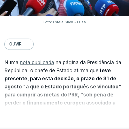
Foto: Estela Silva - Lusa
OUVIR
Numa
nota publicada
na página da Presidência da
República, o chefe de Estado afirma que
teve
presente, para esta decisão, o prazo de 31 de
agosto "a que o Estado português se vinculou"
para cumprir as metas do PRR, "sob pena de
perder o financiamento europeu associado a
essa reforma específica".
VER MAIS
António José Seguro entende que a reforma reúne