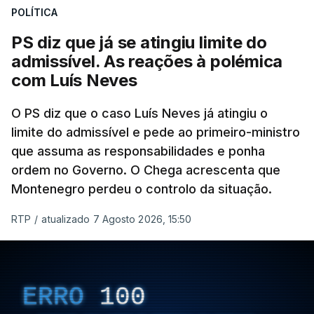
POLÍTICA
abertura de qualquer processo disciplinar, por não
ter qualquer elemento que indicie a realização
PS diz que já se atingiu limite do
dessas obras.
admissível. As reações à polémica
com Luís Neves
ARTIGOS RELACIONADOS
O PS diz que o caso Luís Neves já atingiu o
limite do admissível e pede ao primeiro-ministro
que assuma as responsabilidades e ponha
Empreiteiro da
Construbarcelos também
ordem no Governo. O Chega acrescenta que
fez obras na casa do diretor
Montenegro perdeu o controlo da situação.
financeiro da PJ
atualizado 7 Agosto 2026, 14:25
RTP
/
atualizado 7 Agosto 2026, 15:50
Empreiteiro que fez obras
na casa de Luís Neves
ERRO
100
também trabalhou para o
diretor financeiro da PJ