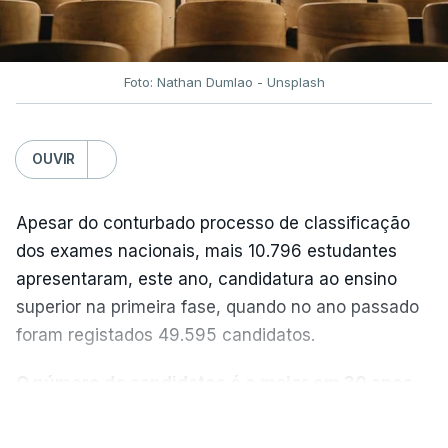
Foto: Nathan Dumlao - Unsplash
OUVIR
Apesar do conturbado processo de classificação
dos exames nacionais, mais 10.796 estudantes
apresentaram, este ano, candidatura ao ensino
superior na primeira fase, quando no ano passado
foram registados 49.595 candidatos.
O número de candidatos é o maior em 30 anos,
“exceto nos anos da pandemia de Covid-19
,
VER MAIS
durante os quais foram adotadas regras