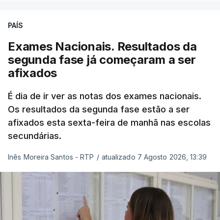
excecionais para a conclusão do ensino
secundário e para a utilização de exames
PAÍS
nacionais como provas de ingresso”, refere o
Exames Nacionais. Resultados da
Ministério da Educação, Ciência e Inovação (MECI)
segunda fase já começaram a ser
em comunicado enviado esta sexta-feira.
afixados
O Ministério salienta que o número de
É dia de ir ver as notas dos exames nacionais.
candidatos à primeira fase poderá ainda subir,
Os resultados da segunda fase estão a ser
uma vez que esta sexta-feira são afixados os
afixados esta sexta-feira de manhã nas escolas
resultados dos processos de reapreciação dos
secundárias.
exames nacionais realizados na primeira fase.
Inês Moreira Santos - RTP
/
atualizado 7 Agosto 2026, 13:39
O Ministério da Educação recorda que as
Instituições de Ensino Superior puderam
acrescentar aos elencos de provas de ingresso
previamente definidos dois elencos alternativos,