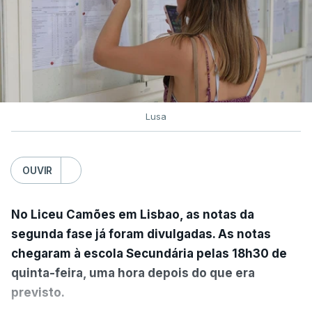
cada um constituído por uma única prova de
ingresso.
"Esta decisão do Governo retomou, assim, a regra
que vigorou até 2024 (entre uma e três provas de
ingresso), dando às IES maior autonomia na
Lusa
fixação das condições de acesso", salienta o
ministério.
OUVIR
De acordo com o IES, do universo dos 1.519
pares instituição/curso que podiam fixar
No Liceu Camões em Lisbao, as notas da
elencos com apenas uma única prova de
segunda fase já foram divulgadas. As notas
ingresso, 1.330 decidiram fixar pelo menos um
chegaram à escola Secundária pelas 18h30 de
elenco com uma única prova de ingresso, o que
quinta-feira, uma hora depois do que era
representa 88%.
previsto.