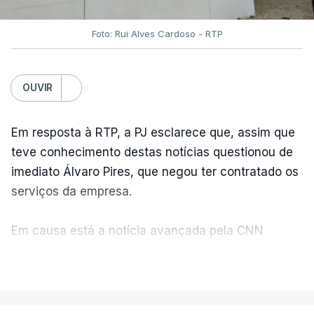
Foto: Rui Alves Cardoso - RTP
OUVIR
Em resposta à RTP, a PJ esclarece que, assim que
teve conhecimento destas notícias questionou de
imediato Álvaro Pires, que negou ter contratado os
serviços da empresa.
Em causa está a notícia avançada pela CNN
Portugal de que o diretor financeiro também tinha
VER MAIS
recorrido à Construbarcelos, tal como Luís Neves.
A Judiciária adianta ainda que não ordenou a