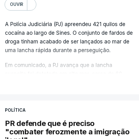
OUVIR
A Polícia Judiciária (PJ) apreendeu 421 quilos de
cocaína ao largo de Sines. O conjunto de fardos de
droga tinham acabado de ser lançados ao mar de
uma lancha rápida durante a perseguição.
Em comunicado, a PJ avança que a lancha
suspeita foi detetada em alto mar, cerca de 60
milhas náuticas ao largo de Sines.
VER MAIS
A apreensão aconteceu na tarde desta sexta-feira,
desencadeando uma ação de prevenção
POLÍTICA
desencadeada pela Polícia Judiciária, em
PR defende que é preciso
articulação com a Marinha, a Autoridade Marítima
"combater ferozmente a imigração
Nacional e a Força Aérea.