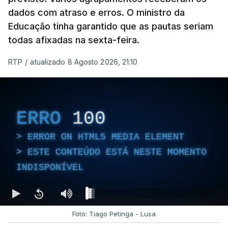
dados com atraso e erros. O ministro da
Educação tinha garantido que as pautas seriam
todas afixadas na sexta-feira.
RTP
/
atualizado 8 Agosto 2026, 21:10
ERRO
100
ERROR ON HTML5 MEDIA ELEMENT
ESTE CONTEÚDO ESTÁ NESTE MOMENTO
INDISPONÍVEL
Foto: Tiago Petinga - Lusa