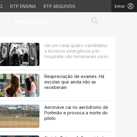
G
RTP ENSINA
RTP ARQUIVOS
Entrar
Abrir campo de
|
S
RTP
DESPORTO
 emergência pré-hospit
Um em cada quatro candidatos
a técnicos emergência pré-
hospitalar não terminaram curso
Reapreciação de exames. Há
escolas que ainda não as
receberam
Aeronave cai no aeródromo de
Portimão e provoca a morte do
piloto