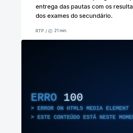
entrega das pautas com os resulta
dos exames do secundário.
21 min.
RTP
/
ERRO
100
ERROR ON HTML5 MEDIA ELEMENT
ESTE CONTEÚDO ESTÁ NESTE MOME