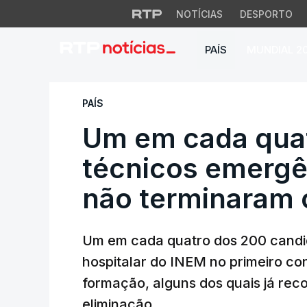
NOTÍCIAS
DESPORTO
PAÍS
MUNDIAL 2
Um em cada quatro
PAÍS
Um em cada quat
técnicos emergê
não terminaram 
Um em cada quatro dos 200 candid
hospitalar do INEM no primeiro co
formação, alguns dos quais já re
eliminação.