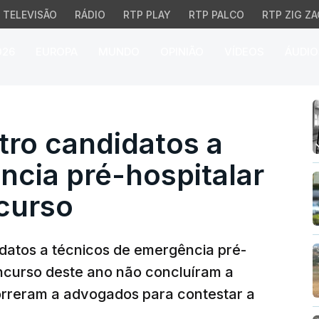
TELEVISÃO
RÁDIO
RTP PLAY
RTP PALCO
RTP ZIG ZA
026
EUROPA
MUNDO
OPINIÃO
VÍDEOS
ÁUDIO
 candidatos a técnicos
ro candidatos a
ncia pré-hospitalar
curso
atos a técnicos de emergência pré-
ncurso deste ano não concluíram a
correram a advogados para contestar a