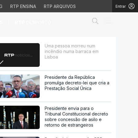
G
RTP ENSINA
RTP ARQUIVOS
Entrar
Abrir campo de
|
S
RTP
DESPORTO
arraca em Lisboa
Uma pessoa morreu num
incêndio numa barraca em
Lisboa
Presidente da República
promulga decreto-lei que cria a
Prestação Social Única
Presidente envia para o
Tribunal Constitucional decreto
sobre concessão de asilo e
retorno de estrangeiros