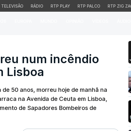
TELEVISÃO
RÁDIO
RTP PLAY
RTP PALCO
RTP ZIG ZA
026
EUROPA
MUNDO
OPINIÃO
VÍDEOS
ÁUDIO
u num incêndio numa b
reu num incêndio
 Lisboa
de 50 anos, morreu hoje de manhã na
rraca na Avenida de Ceuta em Lisboa,
gimento de Sapadores Bombeiros de