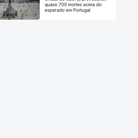
quase 700 mortes acima do
esperado em Portugal
Calor histórico obriga Europa
central e de leste a repensar a
energia
Viticultores do Douro em
protesto
Há "capacidade para
acomodar". Carris não reforça
Cais do Sodré apesar de corte
no Metro de Lisboa
Aumentou o número de pessoas
a receber apoio alimentar da
AMI