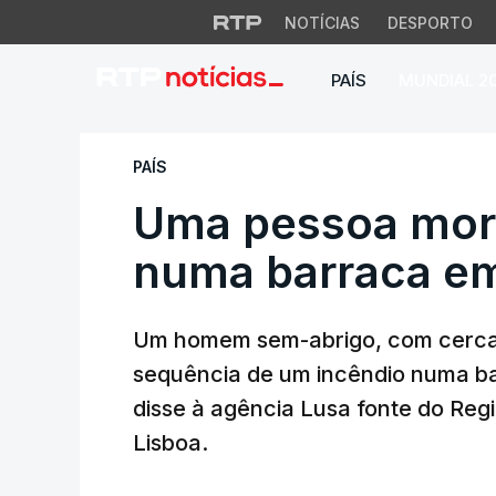
NOTÍCIAS
DESPORTO
PAÍS
MUNDIAL 2
Uma pessoa morre
PAÍS
Uma pessoa mor
numa barraca em
Um homem sem-abrigo, com cerca 
sequência de um incêndio numa ba
disse à agência Lusa fonte do Re
Lisboa.