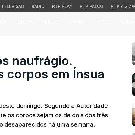
TELEVISÃO
RÁDIO
RTP PLAY
RTP PALCO
RTP ZIG ZA
026
EUROPA
MUNDO
OPINIÃO
VÍDEOS
ÁUDIO
aufrágio. Encontrados
 naufrágio.
s corpos em Ínsua
deste domingo. Segundo a Autoridade
ue os corpos sejam os de dois dos três
o desaparecidos há uma semana.