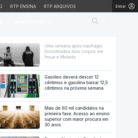
G
RTP ENSINA
RTP ARQUIVOS
Entrar
Abrir campo de
|
S
RTP
DESPORTO
 dois corpos em Ínsua 
Uma semana após naufrágio.
Encontrados dois corpos em
Ínsua e Moledo
Gasóleo deverá descer 12
cêntimos e gasolina baixar 12,5
cêntimos na próxima semana
Mais de 60 mil candidatos na
primeira fase. Acesso ao ensino
superior com maior procura em
30 anos