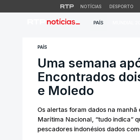
NOTÍCIAS
DESPORTO
PAÍS
MUNDIAL 2
Uma semana após n
PAÍS
Uma semana após
Encontrados doi
e Moledo
Os alertas foram dados na manhã 
Marítima Nacional, “tudo indica” q
pescadores indonésios dados com