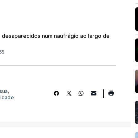
 desaparecidos num naufrágio ao largo de
55
nsua
,
ridade