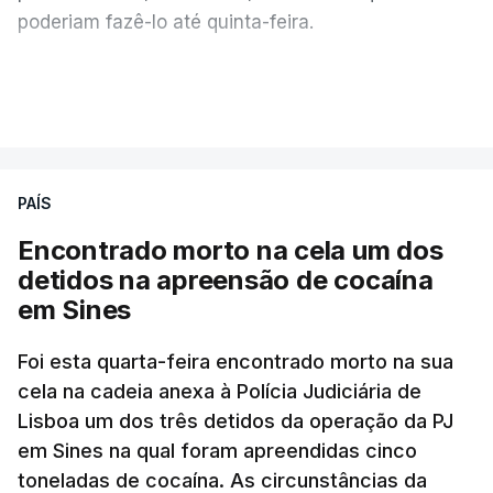
poderiam fazê-lo até quinta-feira.
A intenção era que os resultados fossem
VER MAIS
publicados no dia seguinte (sexta-feira), o que
poderá não acontecer.
PAÍS
No domingo, estavam concluídos cerca de 50 por
cento dos mais de 20 mil pedidos de reapreciação,
Encontrado morto na cela um dos
mas Cristina Mota, porta-voz da Missão Escola
detidos na apreensão de cocaína
Pública, tem dúvidas de que o processo esteja
em Sines
concluído a tempo.
Foi esta quarta-feira encontrado morto na sua
cela na cadeia anexa à Polícia Judiciária de
"Durante o fim de semana e nos últimos dias,
Lisboa um dos três detidos da operação da PJ
apercebamo-nos que ainda estão a ser
em Sines na qual foram apreendidas cinco
convocados professores para reapreciações"
,
toneladas de cocaína. As circunstâncias da
disse a professora à agência Lusa.
"Será