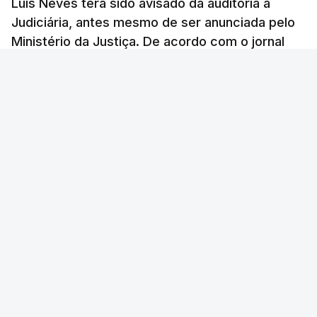
Luís Neves terá sido avisado da auditoria à
Judiciária, antes mesmo de ser anunciada pelo
Ministério da Justiça. De acordo com o jornal
Público, o governo admite desgaste, mas
mantém a confiança no ministro e aposta nas
investigações para preservar a PJ.
RTP Notícias
/
atualizado 8 Agosto 2026, 07:48