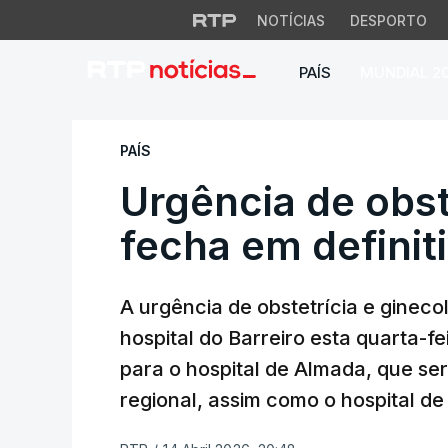
NOTÍCIAS
DESPORTO
PAÍS
MUNDIAL 2
Urgência de obstetr
PAÍS
Urgência de obst
fecha em definit
A urgência de obstetrícia e gineco
hospital do Barreiro esta quarta-
para o hospital de Almada, que se
regional, assim como o hospital de