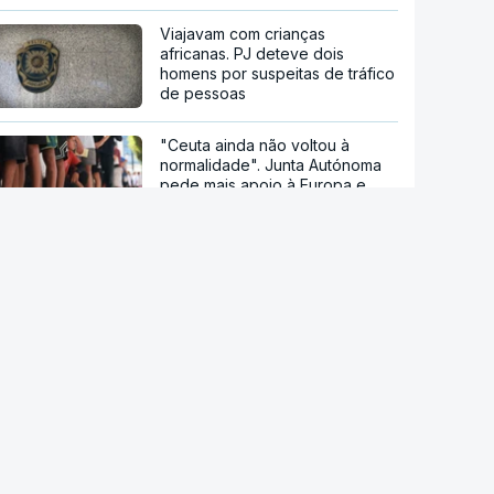
Viajavam com crianças
africanas. PJ deteve dois
homens por suspeitas de tráfico
de pessoas
"Ceuta ainda não voltou à
normalidade". Junta Autónoma
pede mais apoio à Europa e
Bruxelas diz-se preparada para
ajudar
Ceuta. Ainda há seis mil pessoas
sem documentos no enclave
espanhol
Crise em Ceuta. Vox usa pactos
com PP para se opor ao
acolhimento de menores