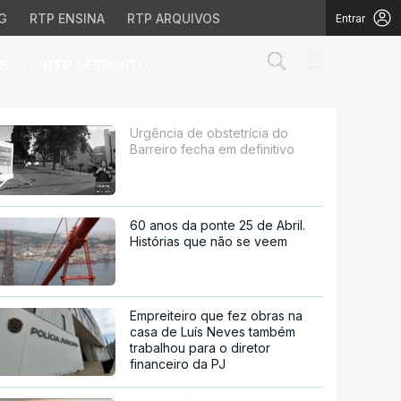
G
RTP ENSINA
RTP ARQUIVOS
Entrar
Abrir campo de
|
S
RTP
DESPORTO
em definitivo
Urgência de obstetrícia do
Barreiro fecha em definitivo
60 anos da ponte 25 de Abril.
Histórias que não se veem
Empreiteiro que fez obras na
casa de Luís Neves também
trabalhou para o diretor
financeiro da PJ