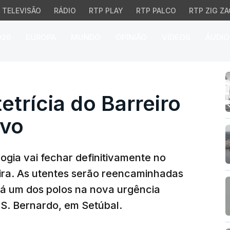
TELEVISÃO
RÁDIO
RTP PLAY
RTP PALCO
RTP ZIG ZA
026
EUROPA
MUNDO
OPINIÃO
VÍDEOS
ÁUDIO
ícia do Barreiro fecha 
etrícia do Barreiro
ivo
logia vai fechar definitivamente no
feira. As utentes serão reencaminhadas
rá um dos polos na nova urgência
 S. Bernardo, em Setúbal.