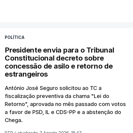
essa reforma específica".
VER MAIS
António José Seguro entende que a reforma reúne
treze apoios sociais "num só" e pretende "tornar o
POLÍTICA
sistema mais simples, mais justo e transparente".
Presidente envia para o Tribunal
"Sempre que seja possível reduzir burocracias,
Constitucional decreto sobre
eliminar sobreposições e garantir que os apoios
concessão de asilo e retorno de
chegam a quem mais necessita, estaremos a dar
estrangeiros
um passo na direção certa", argumenta o
António José Seguro solicitou ao TC a
Presidente da República.
fiscalização preventiva da chama "Lei do
Retorno", aprovada no mês passado com votos
Assegurar que "ninguém é
a favor de PSD, IL e CDS-PP e a abstenção do
prejudicado"
Chega.
RTP
/
atualizado 7 Agosto 2026, 18:47