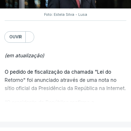
Foto: Estela Silva - Lusa
OUVIR
(em atualização)
O pedido de fiscalização da chamada "Lei do
Retorno" foi anunciado através de uma nota no
sítio oficial da Presidência da República na Internet.
“O presidente da República reafirma
a
necessidade de se combater a imigração ilegal
,
VER MAIS
de se controlar eficazmente a imigração legal e de
se garantir a defesa das nossas fronteiras, num