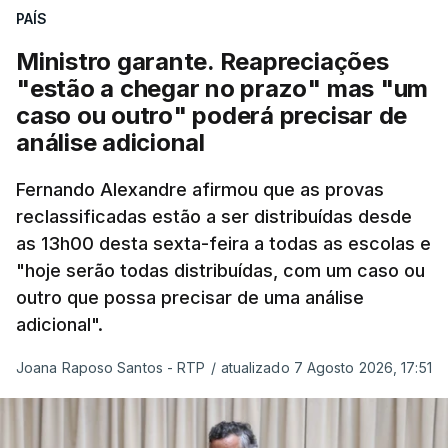
quadro de cooperação entre os Estados europeus
PAÍS
parte do Espaço Schengen”, começa por indicar a
Ministro garante. Reapreciações
nota.
"estão a chegar no prazo" mas "um
caso ou outro" poderá precisar de
“Por outro lado, o presidente da República reitera
análise adicional
que a segurança das nossas fronteiras não é
incompatível com a dignidade humana. Atente-se
Fernando Alexandre afirmou que as provas
que as mulheres, homens e crianças que pedem
reclassificadas estão a ser distribuídas desde
asilo e refúgio no nosso país fogem de guerras, de
as 13h00 desta sexta-feira a todas as escolas e
conflitos armados, de perseguições políticas, entre
"hoje serão todas distribuídas, com um caso ou
outras razões humanitárias”, acrescenta.
outro que possa precisar de uma análise
adicional".
António José Seguro considera que
este decreto
Joana Raposo Santos - RTP
/
atualizado 7 Agosto 2026, 17:51
levanta “fundadas dúvidas quanto a saber se é
acautelado o interesse superior da criança”,
nomeadamente ao possibilitar a “separação