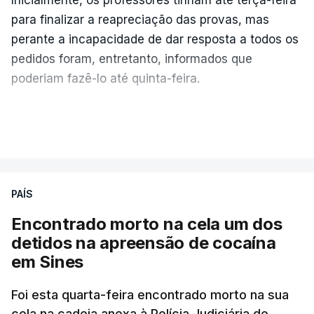
para finalizar a reapreciação das provas, mas
perante a incapacidade de dar resposta a todos os
pedidos foram, entretanto, informados que
poderiam fazê-lo até quinta-feira.
A intenção era que os resultados fossem
VER MAIS
publicados no dia seguinte (sexta-feira), o que
poderá não acontecer.
PAÍS
No domingo, estavam concluídos cerca de 50 por
cento dos mais de 20 mil pedidos de reapreciação,
Encontrado morto na cela um dos
mas Cristina Mota, porta-voz da Missão Escola
detidos na apreensão de cocaína
Pública, tem dúvidas de que o processo esteja
em Sines
concluído a tempo.
Foi esta quarta-feira encontrado morto na sua
cela na cadeia anexa à Polícia Judiciária de
"Durante o fim de semana e nos últimos dias,