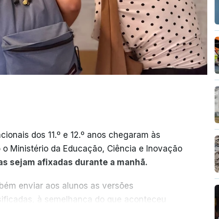
cionais dos 11.º e 12.º anos chegaram às
o o Ministério da Educação, Ciência e Inovação
as sejam afixadas durante a manhã.
mbém enviar aos alunos as versões
ssificadas, à semelhança do que aconteceu
ER MAIS