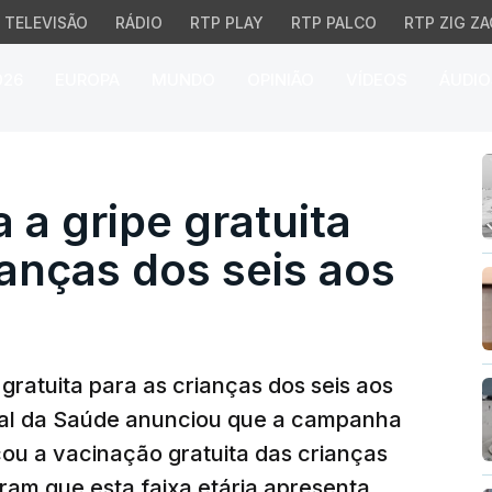
TELEVISÃO
RÁDIO
RTP PLAY
RTP PALCO
RTP ZIG ZA
026
EUROPA
MUNDO
OPINIÃO
VÍDEOS
ÁUDIO
 gripe gratuita para to
 a gripe gratuita
ianças dos seis aos
 gratuita para as crianças dos seis aos
ral da Saúde anunciou que a campanha
cou a vacinação gratuita das crianças
am que esta faixa etária apresenta