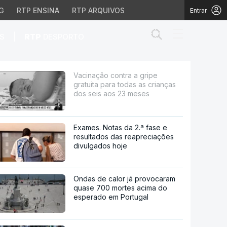
G
RTP ENSINA
RTP ARQUIVOS
Entrar
Abrir campo de
|
S
RTP
DESPORTO
das as crianças dos sei
Vacinação contra a gripe
gratuita para todas as crianças
dos seis aos 23 meses
Exames. Notas da 2.ª fase e
resultados das reapreciações
divulgados hoje
Ondas de calor já provocaram
quase 700 mortes acima do
esperado em Portugal