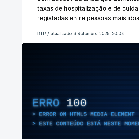
taxas de hospitalização e de cuida
registadas entre pessoas mais ido
RTP
/
atualizado 9 Setembro 2025, 20:04
ERRO
100
ERROR ON HTML5 MEDIA ELEMENT
ESTE CONTEÚDO ESTÁ NESTE MOME