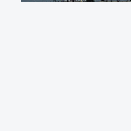
candidatura à 1.ª fase do concurso de
reúnam as condições para concorrer, ou 
Pela primeira vez este ano, os exames n
em formato digital, mas o processo regis
adiamento por alguns dias da divulgação
O Ministério manteve os calendários de 
de acesso ao ensino superior, que termi
especial de exames, que irá decorrer en
c/Lusa
ARTIGOS RELACIONADOS
Pedro
Prazo para as cand