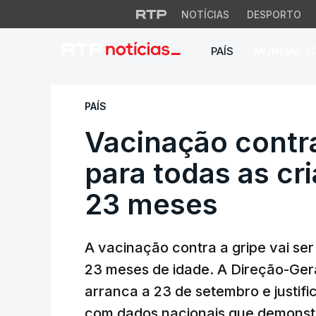
NOTÍCIAS
DESPORTO
PAÍS
MUNDIAL 2
Vacinação contra a
PAÍS
Vacinação contra
para todas as cr
23 meses
A vacinação contra a gripe vai ser
23 meses de idade. A Direção-Ge
arranca a 23 de setembro e justifi
com dados nacionais que demonstr