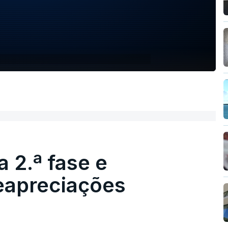
 2.ª fase e
reapreciações