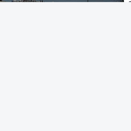
 acesso ao ensino superior
caso só então
alterar a candidatura já submetida.
acionais do ensino secundário foram avaliados
tou várias falhas técnicas, obrigando ao
 das notas.
candidatura da 1.ª fase do concurso nacional
nou na quinta-feira, e criou uma época
tre 03 e 08 de setembro.
 A. Pina - RTP
idaturas ao ensino superior termina esta