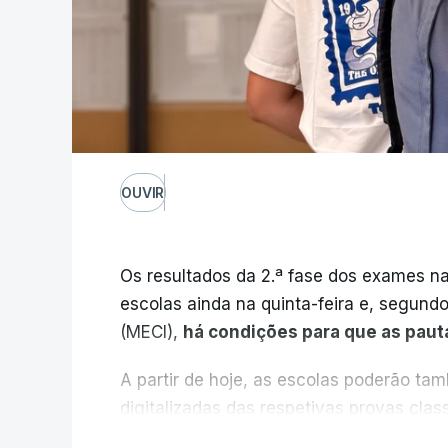
OUVIR
Os resultados da 2.ª fase dos exames na
escolas ainda na quinta-feira e, segund
(MECI),
há condições para que as paut
A partir de hoje, as escolas poderão ta
digitalizadas das respetivas provas cla
durante a 1.ª fase.
V