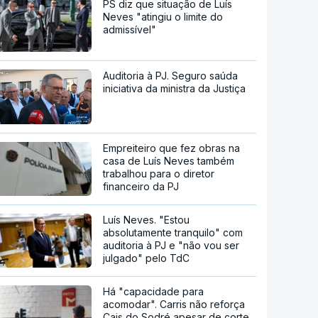
PS diz que situação de Luís
Neves "atingiu o limite do
admissível"
Auditoria à PJ. Seguro saúda
iniciativa da ministra da Justiça
Empreiteiro que fez obras na
casa de Luís Neves também
trabalhou para o diretor
financeiro da PJ
Luís Neves. "Estou
absolutamente tranquilo" com
auditoria à PJ e "não vou ser
julgado" pelo TdC
Há "capacidade para
acomodar". Carris não reforça
Cais do Sodré apesar de corte