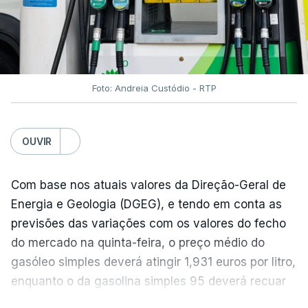
óleos vegetais (+2%).
Estes aumentos foram "parcialmente
compensados por quedas" nos preços das "carnes
e dos produtos lácteos", segundo a FAO.
Foto: Andreia Custódio - RTP
Os preços do açúcar dispararam no mês passado
OUVIR
devido às preocupações com os efeitos das ondas
de calor e das secas na produção europeia e do
fenómeno El Niño na produção asiática, observou a
Com base nos atuais valores da Direção-Geral de
FAO. No entanto, o índice mantém-se 8% abaixo do
Energia e Geologia (DGEG), e tendo em conta as
registado no ano passado.
previsões das variações com os valores do fecho
do mercado na quinta-feira, o preço médio do
gasóleo simples deverá atingir 1,931 euros por litro,
A onda de calor que atingiu a Europa em
enquanto o da gasolina simples 95 deverá recuar
junho terá obrigado os produtores de cereais
para 1,855 euros por litro.