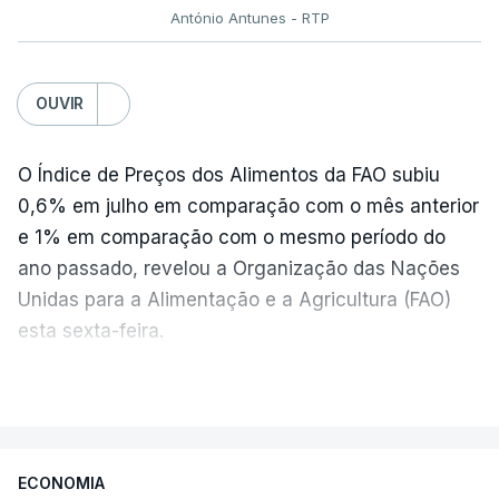
António Antunes - RTP
OUVIR
O Índice de Preços dos Alimentos da FAO subiu
0,6% em julho em comparação com o mês anterior
e 1% em comparação com o mesmo período do
ano passado, revelou a Organização das Nações
Unidas para a Alimentação e a Agricultura (FAO)
esta sexta-feira.
VER MAIS
Os preços globais dos alimentos atingiram o
seu nível mais elevado em três anos e meio,
ECONOMIA
com ondas de calor no Verão e conflitos na