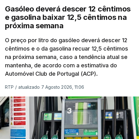
Ucrânia e no Médio Oriente a elevar os
Gasóleo deverá descer 12 cêntimos
custos das colheitas.
e gasolina baixar 12,5 cêntimos na
próxima semana
O índice, que acompanha as variações mensais
de um cabaz de produtos alimentares
O preço por litro do gasóleo deverá descer 12
comercializados internacionalmente, subiu para
cêntimos e o da gasolina recuar 12,5 cêntimos
na próxima semana, caso a tendência atual se
131,1 pontos em julho, face aos 130,3 de junho.
mantenha, de acordo com a estimativa do
Automóvel Club de Portugal (ACP).
O aumento dos preços dos alimentos básicos
tende a traduzir-se em preços mais elevados
RTP
/
atualizado 7 Agosto 2026, 11:06
nas prateleiras nos meses seguintes, à medida
que os fornecedores repercutem os seus
custos nos consumidores.
Em julho, o aumento esteve associado aos preços
do açúcar (+5,6%), dos cereais (+3,4%) e dos