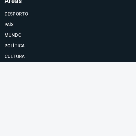
Áreas
DESPORTO
PAÍS
MUNDO
POLÍTICA
CULTURA
Newsletter
RTP
Toda a informação no seu email
O Essencial
Instale a aplicação
RTP Notícias
Disponível gratuitamente para iOS e Android