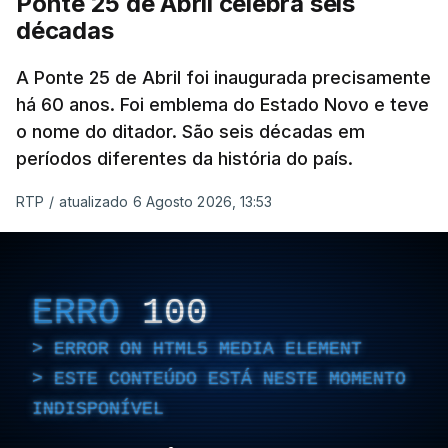
Ponte 25 de Abril celebra seis
décadas
A Ponte 25 de Abril foi inaugurada precisamente
há 60 anos. Foi emblema do Estado Novo e teve
o nome do ditador. São seis décadas em
períodos diferentes da história do país.
RTP
/
atualizado 6 Agosto 2026, 13:53
ERRO
100
ERROR ON HTML5 MEDIA ELEMENT
ESTE CONTEÚDO ESTÁ NESTE MOMENTO
INDISPONÍVEL