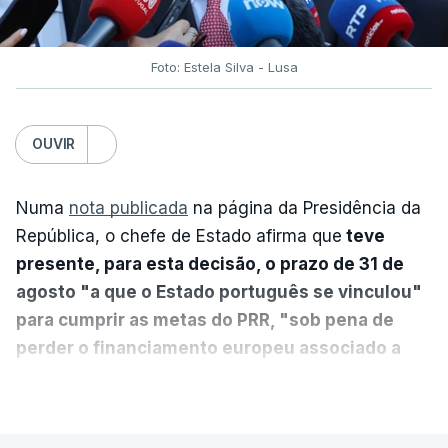
Foto: Estela Silva - Lusa
OUVIR
Numa
nota publicada
na página da Presidência da
República, o chefe de Estado afirma que
teve
presente, para esta decisão, o prazo de 31 de
agosto "a que o Estado português se vinculou"
para cumprir as metas do PRR, "sob pena de
perder o financiamento europeu associado a
essa reforma específica".
VER MAIS
António José Seguro entende que a reforma reúne