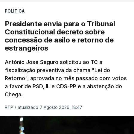
treze apoios sociais "num só" e pretende "tornar o
POLÍTICA
sistema mais simples, mais justo e transparente".
Presidente envia para o Tribunal
"Sempre que seja possível reduzir burocracias,
Constitucional decreto sobre
eliminar sobreposições e garantir que os apoios
concessão de asilo e retorno de
chegam a quem mais necessita, estaremos a dar
estrangeiros
um passo na direção certa", argumenta o
António José Seguro solicitou ao TC a
Presidente da República.
fiscalização preventiva da chama "Lei do
Retorno", aprovada no mês passado com votos
Assegurar que "ninguém é
a favor de PSD, IL e CDS-PP e a abstenção do
prejudicado"
Chega.
RTP
/
atualizado 7 Agosto 2026, 18:47
O Preisdente deixa, no entanto, deixa alguns
avisos:
uma reforma desta dimensão "deve ter