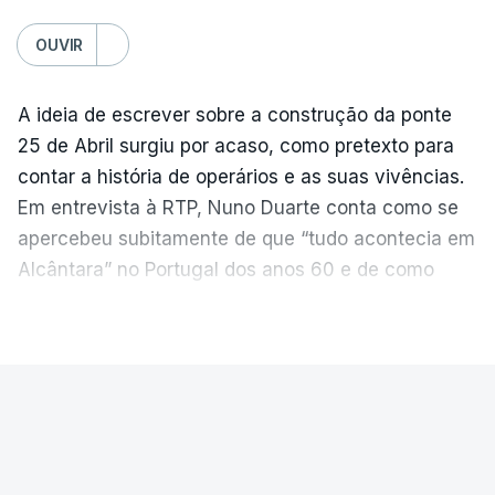
OUVIR
A ideia de escrever sobre a construção da ponte
25 de Abril surgiu por acaso, como pretexto para
contar a história de operários e as suas vivências.
Em entrevista à RTP, Nuno Duarte conta como se
apercebeu subitamente de que “tudo acontecia em
Alcântara” no Portugal dos anos 60 e de como
poderia incluir esta obra marcante na ficção. Hoje,
VER MAIS
quando passa pelo aço de cor avermelhada que
faz a ligação entre as duas margens do Tejo, sorri
e reconhece como a ponte mudou a sua vida de
PAÍS
forma inesperada, através da literatura.
Ponte 25 de Abril celebra seis
Em
“Pés de Barro”,
lê-se a história ficcionada de