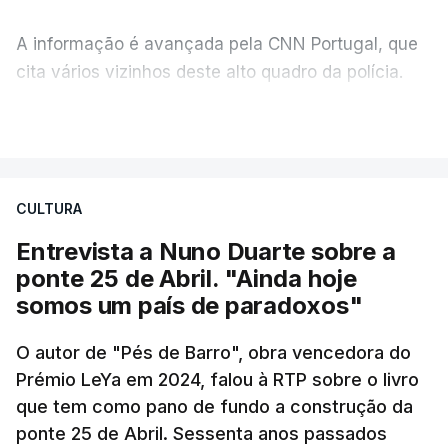
A informação é avançada pela CNN Portugal, que
cita vários vizinhos deste alto quadro da polícia.
VER MAIS
Foi o diretor financeiro, Álvaro Pires, que assumiu a
responsabilidade de sugerir as instalações da
Construbarcelos para acolher um atrelado
CULTURA
apreendido numa operação de droga.
Entrevista a Nuno Duarte sobre a
ponte 25 de Abril. "Ainda hoje
somos um país de paradoxos"
O autor de "Pés de Barro", obra vencedora do
Prémio LeYa em 2024, falou à RTP sobre o livro
que tem como pano de fundo a construção da
ponte 25 de Abril. Sessenta anos passados