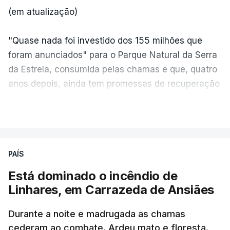
(em atualização)
"Quase nada foi investido dos 155 milhões que
foram anunciados" para o Parque Natural da Serra
da Estrela, consumida pelas chamas e que, quatro
anos depois, ainda tem promessas de recuperação
por cumprir.
VER MAIS
ERRO
100
PAÍS
ERROR ON HTML5 MEDIA ELEMENT
Está dominado o incêndio de
Linhares, em Carrazeda de Ansiães
ESTE CONTEÚDO ESTÁ NESTE
MOMENTO INDISPONÍVEL
Durante a noite e madrugada as chamas
cederam ao combate. Ardeu mato e floresta.