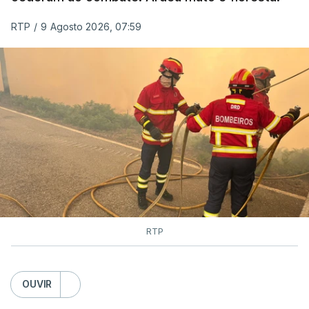
RTP
/
9 Agosto 2026, 07:59
RTP
OUVIR