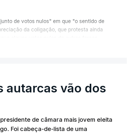
junto de votos nulos" em que "o sentido de
reciação da coligação, que protesta ainda
rque alguns votos nulos de outras forças
o apuramento geral".
ER MAIS
, da CDU, que sublinha que este "é um
e "desta vez é diferente", porque a diferença
 a "particularidade de decidir, (de) poucos
s autarcas vão dos
or.
presidente de câmara mais jovem eleita
go. Foi cabeça-de-lista de uma