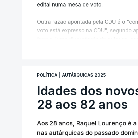
edital numa mesa de voto.
Outra razão apontada pela CDU é o "con
voto está expresso na CDU", segundo ap
face a "uma divergência de critérios, po
políticas foram considerados válidos pel
V
As explicações pela voz de Sofia Lisboa
processo normal". No entanto, admite qu
|
POLÍTICA
AUTÁRQUICAS 2025
de votos é "muito curta" e, portanto, tem
Idades dos novo
votos decidirem" a eleição de um veread
28 aos 82 anos
Aos 28 anos, Raquel Lourenço é a 
nas autárquicas do passado domin