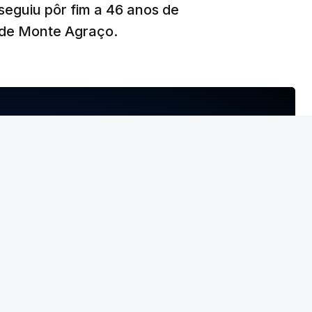
seguiu pôr fim a 46 anos de
de Monte Agraço.
T
MENTO INDISPONÍVEL
geral do PCP
não deu como fechado
o
NTO INDISPONÍVEL