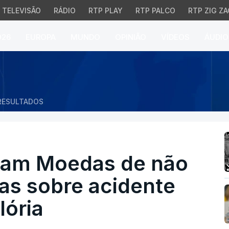
TELEVISÃO
RÁDIO
RTP PLAY
RTP PALCO
RTP ZIG ZA
026
EUROPA
MUNDO
OPINIÃO
VÍDEOS
ÁUDIO
 Moedas de não esclare
RESULTADOS
sam Moedas de não
as sobre acidente
lória