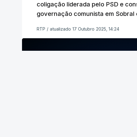
coligação liderada pelo PSD e con
ERRO
100
governação comunista em Sobral 
ERROR ON HTML5 MEDIA ELEMEN
RTP
/
atualizado 17 Outubro 2025, 14:24
ESTE CONTEÚDO ESTÁ NESTE MO
ERRO
100
No último fim de semana, o secretário-
apuramento de votos.
ERROR ON HTML5 MEDIA ELEMENT
ESTE CONTEÚDO ESTÁ NESTE MOME
c/ Lusa