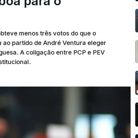
boa para o
obteve menos três votos do que o
 ao partido de André Ventura eleger
uguesa. A coligação entre PCP e PEV
titucional.