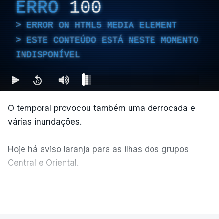
ERRO
100
ERROR ON HTML5 MEDIA ELEMENT
ESTE CONTEÚDO ESTÁ NESTE MOMENTO
INDISPONÍVEL
O temporal provocou também uma derrocada e
várias inundações.
Hoje há aviso laranja para as ilhas dos grupos
Central e Oriental.
Durante a noite e a manhã foram registadas 19 mil
VER MAIS
descargas elétricas, nos grupos central e oriental
do arquipélago dos Açores.