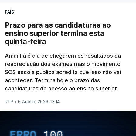
PAÍS
A ilha mais atingida pela forte trovoada foi a do
Prazo para as candidaturas ao
Pico.
ensino superior termina esta
quinta-feira
ERRO
100
Amanhã é dia de chegarem os resultados da
ERROR ON HTML5 MEDIA ELEMENT
reapreciação dos exames mas o movimento
SOS escola pública acredita que isso não vai
ESTE CONTEÚDO ESTÁ NESTE
acontecer. Termina hoje o prazo das
MOMENTO INDISPONÍVEL
candidaturas de acesso ao ensino superior.
RTP
/
6 Agosto 2026, 13:14
ERRO
100