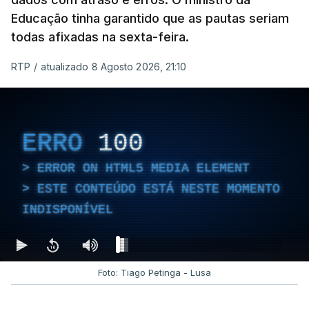
Educação tinha garantido que as pautas seriam
todas afixadas na sexta-feira.
RTP
/
atualizado 8 Agosto 2026, 21:10
ERRO
100
ERROR ON HTML5 MEDIA ELEMENT
ESTE CONTEÚDO ESTÁ NESTE MOMENTO
INDISPONÍVEL
Foto: Tiago Petinga - Lusa