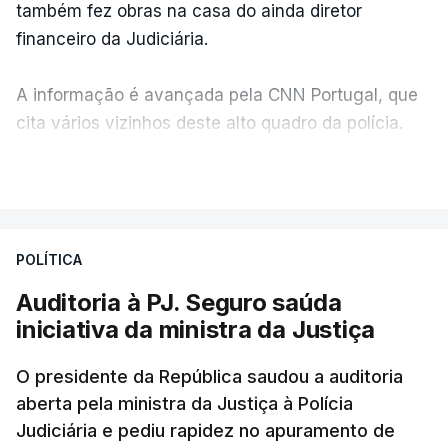
também fez obras na casa do ainda diretor
financeiro da Judiciária.
A informação é avançada pela CNN Portugal, que
cita vários vizinhos deste alto quadro da polícia.
VER MAIS
Foi o diretor financeiro, Álvaro Pires, que assumiu a
responsabilidade de sugerir as instalações da
Construbarcelos para acolher um atrelado
POLÍTICA
apreendido numa operação de droga.
Auditoria à PJ. Seguro saúda
iniciativa da ministra da Justiça
O presidente da República saudou a auditoria
aberta pela ministra da Justiça à Polícia
Judiciária e pediu rapidez no apuramento de