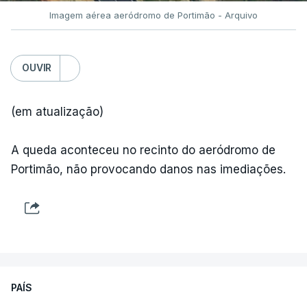
Fornos Algodres
,
Beiras Serra
Imagem aérea aeródromo de Portimão - Arquivo
OUVIR
(em atualização)
ARTIGOS RELACIONADOS
A queda aconteceu no recinto do aeródromo de
Portimão, não provocando danos nas imediações.
"Lei do Retorno".
Comunidades estrangeiras
em Portugal apoiam decisão
de Seguro
atualizado 8 Agosto 2026, 13:36
"Lei do Retorno". Chega
PAÍS
considera envio para TC do