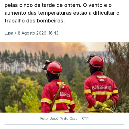
pelas cinco da tarde de ontem. O vento e o
aumento das temperaturas estão a dificultar o
trabalho dos bombeiros.
ERRO
100
ERROR ON HTML5 MEDIA ELEMENT
Lusa
/
8 Agosto 2026, 16:43
ESTE CONTEÚDO ESTÁ NESTE
MOMENTO INDISPONÍVEL
O Chega considerou "de uma enorme gravidade" a
decisão do Presidente da República
de enviar para
o Tribunal Constitucional o decreto sobre retorno
de estrangeiros, sustentando tratar-se de "uma
irresponsabilidade".
Foto: José Pinto Dias - RTP
Na sexta-feira, a Presidência da República