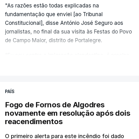
"As razões estão todas explicadas na
fundamentação que enviei [ao Tribunal
Constitucional], disse António José Seguro aos
jornalistas, no final da sua visita às Festas do Povo
de Campo Maior, distrito de Portalegre.
"Eu sou contra a imigração clandestina, é preciso
combater ferozmente a imigração ilegal,
VER MAIS
precisamos de regular a nossa imigração e
precisamos de defender as nossas fronteiras e
nada disto é incompatível com tratarmos com
PAÍS
dignidade as pessoas, designadamente menores e
Fogo de Fornos de Algodres
crianças", acrescentou.
novamente em resolução após dois
reacendimentos
António José Seguro mostrou dúvidas sobre se é
garantido o superior interesse da criança.
O primeiro alerta para este incêndio foi dado