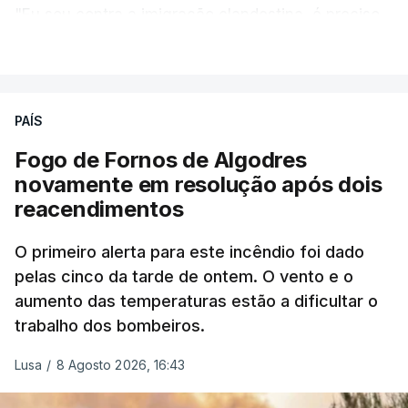
"Eu sou contra a imigração clandestina, é preciso
combater ferozmente a imigração ilegal,
VER MAIS
precisamos de regular a nossa imigração e
precisamos de defender as nossas fronteiras e
nada disto é incompatível com tratarmos com
PAÍS
dignidade as pessoas, designadamente menores e
Fogo de Fornos de Algodres
crianças", acrescentou.
novamente em resolução após dois
reacendimentos
António José Seguro mostrou dúvidas sobre se é
garantido o superior interesse da criança.
O primeiro alerta para este incêndio foi dado
pelas cinco da tarde de ontem. O vento e o
aumento das temperaturas estão a dificultar o
trabalho dos bombeiros.
ERRO
100
ERROR ON HTML5 MEDIA ELEMENT
Lusa
/
8 Agosto 2026, 16:43
ESTE CONTEÚDO ESTÁ NESTE