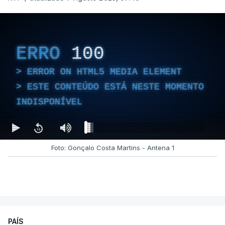
ERRO
100
ERROR ON HTML5 MEDIA ELEMENT
ESTE CONTEÚDO ESTÁ NESTE MOMENTO
INDISPONÍVEL
Foto: Gonçalo Costa Martins - Antena 1
PAÍS