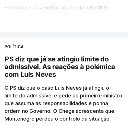
Em causa está a notícia avançada pela CNN
Portugal de que o diretor financeiro também tinha
VER MAIS
recorrido à Construbarcelos, tal como Luís Neves.
A Judiciária adianta ainda que não ordenou a
POLÍTICA
abertura de qualquer processo disciplinar, por não
ter qualquer elemento que indicie a realização
PS diz que já se atingiu limite do
dessas obras.
admissível. As reações à polémica
com Luís Neves
ARTIGOS RELACIONADOS
O PS diz que o caso Luís Neves já atingiu o
limite do admissível e pede ao primeiro-ministro
que assuma as responsabilidades e ponha
Empreiteiro da
Construbarcelos também
ordem no Governo. O Chega acrescenta que
fez obras na casa do diretor
Montenegro perdeu o controlo da situação.
financeiro da PJ