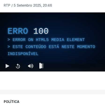
RTP
/
5 Setembro 2025, 20:46
ERRO
100
ERROR ON HTML5 MEDIA ELEMENT
ESTE CONTEÚDO ESTÁ NESTE MOMENTO
INDISPONÍVEL
POLÍTICA