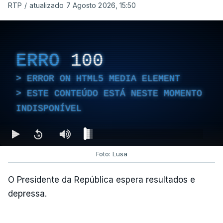
atualizado 7 Agosto 2026, 14:25
RTP
/
atualizado 7 Agosto 2026, 15:50
Empreiteiro que fez obras
na casa de Luís Neves
ERRO
100
também trabalhou para o
diretor financeiro da PJ
ERROR ON HTML5 MEDIA ELEMENT
atualizado 7 Agosto 2026, 14:26
ESTE CONTEÚDO ESTÁ NESTE MOMENTO
INDISPONÍVEL
Foto: Lusa
O Presidente da República espera resultados e
depressa.