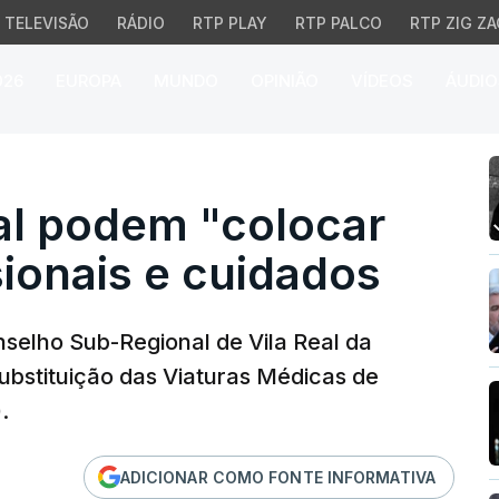
TELEVISÃO
RÁDIO
RTP PLAY
RTP PALCO
RTP ZIG ZA
026
EUROPA
MUNDO
OPINIÃO
VÍDEOS
ÁUDIO
podem "colocar em risc
al podem "colocar
sionais e cuidados
nselho Sub-Regional de Vila Real da
ubstituição das Viaturas Médicas de
.
ADICIONAR COMO FONTE INFORMATIVA