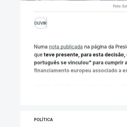
Foto: Es
OUVIR
Numa
nota publicada
na página da Presi
que
teve presente, para esta decisão, 
português se vinculou" para cumprir 
financiamento europeu associado a es
António José Seguro entende que a refo
pretende "tornar o sistema mais simples,
V
"Sempre que seja possível reduzir burocr
os apoios chegam a quem mais necessit
POLÍTICA
certa", argumenta o Presidente da Repúb