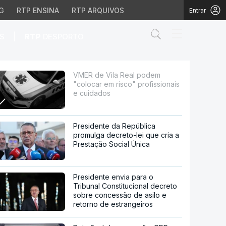
G
RTP ENSINA
RTP ARQUIVOS
Entrar
Abrir campo de
|
S
RTP
DESPORTO
o" profissionais e cuid
VMER de Vila Real podem
"colocar em risco" profissionais
e cuidados
Presidente da República
promulga decreto-lei que cria a
Prestação Social Única
Presidente envia para o
Tribunal Constitucional decreto
sobre concessão de asilo e
retorno de estrangeiros