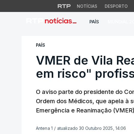
NOTÍCIAS
DESPORTO
PAÍS
MUNDIAL 2
VMER de Vila Real 
PAÍS
VMER de Vila Re
em risco" profis
O aviso parte do presidente do Co
Ordem dos Médicos, que apela à s
Emergência e Reanimação (VMER)
Antena 1
/
atualizado 30 Outubro 2025, 14:06