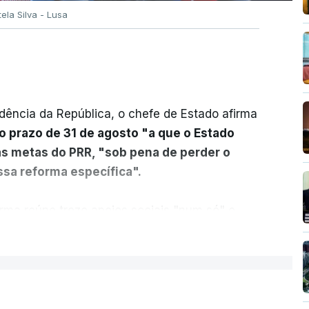
tela Silva - Lusa
dência da República, o chefe de Estado afirma
o prazo de 31 de agosto "a que o Estado
as metas do PRR, "sob pena de perder o
sa reforma específica".
rma reúne treze apoios sociais "num só" e
 mais justo e transparente".
ER MAIS
acias, eliminar sobreposições e garantir que
a, estaremos a dar um passo na direção
lica.