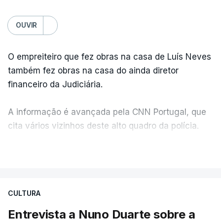
OUVIR
O empreiteiro que fez obras na casa de Luís Neves
também fez obras na casa do ainda diretor
financeiro da Judiciária.
A informação é avançada pela CNN Portugal, que
cita vários vizinhos deste alto quadro da polícia.
VER MAIS
Foi o diretor financeiro, Álvaro Pires, que assumiu a
responsabilidade de sugerir as instalações da
Construbarcelos para acolher um atrelado
CULTURA
apreendido numa operação de droga.
Entrevista a Nuno Duarte sobre a