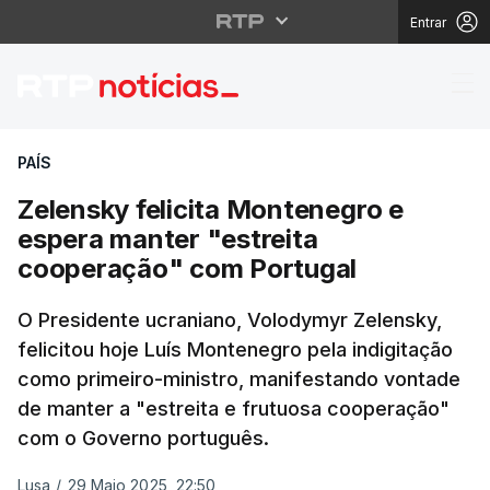
Entrar
Zelensky felicita Mon
PAÍS
Zelensky felicita Montenegro e
espera manter "estreita
cooperação" com Portugal
O Presidente ucraniano, Volodymyr Zelensky,
felicitou hoje Luís Montenegro pela indigitação
como primeiro-ministro, manifestando vontade
de manter a "estreita e frutuosa cooperação"
com o Governo português.
Lusa
/
29 Maio 2025, 22:50