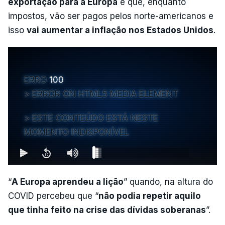
exportação para a Europa
e que, enquanto
impostos, vão ser pagos pelos norte-americanos e
isso
vai aumentar a inflação nos Estados Unidos
.
ERRO
100
ERROR ON HTML5 MEDIA ELEMENT
ESTE CONTEÚDO ESTÁ NESTE
MOMENTO INDISPONÍVEL
“
A Europa aprendeu a lição
” quando, na altura do
COVID percebeu que “
não podia repetir aquilo
que tinha feito na crise das dívidas soberanas
”.