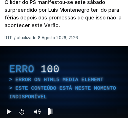
O líder do PS manifestou-se este sábado
surpreendido por Luís Montenegro ter ido para
férias depois das promessas de que isso não ia
acontecer este Verão.
RTP
/
atualizado 8 Agosto 2026, 21:26
ERRO
100
ERROR ON HTML5 MEDIA ELEMENT
ESTE CONTEÚDO ESTÁ NESTE MOMENTO
INDISPONÍVEL