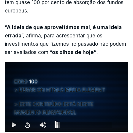
tem quase 100 por cento de absorção dos fundos
europeus.
“
A ideia de que aproveitámos mal, é uma ideia
errada
”, afirma, para acrescentar que os
investimentos que fizemos no passado não podem
ser avaliados com “
os olhos de hoje”
.
ERRO
100
ERROR ON HTML5 MEDIA ELEMENT
ESTE CONTEÚDO ESTÁ NESTE
MOMENTO INDISPONÍVEL