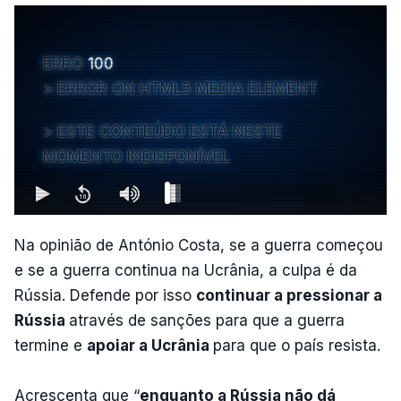
ERRO
100
ERROR ON HTML5 MEDIA ELEMENT
ESTE CONTEÚDO ESTÁ NESTE
MOMENTO INDISPONÍVEL
Na opinião de António Costa, se a guerra começou
e se a guerra continua na Ucrânia, a culpa é da
Rússia. Defende por isso
continuar a pressionar a
Rússia
através de sanções para que a guerra
termine e
apoiar a Ucrânia
para que o país resista.
Acrescenta que “
enquanto a Rússia não dá