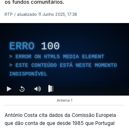
os fundos comunitários.
RTP
/
atualizado 11 Junho 2025, 17:38
ERRO
100
ERROR ON HTML5 MEDIA ELEMENT
ESTE CONTEÚDO ESTÁ NESTE MOMENTO
INDISPONÍVEL
Antena 1
António Costa cita dados da Comissão Europeia
que dão conta de que desde 1985 que Portugal