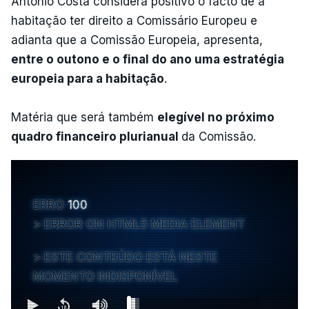
António Costa considera positivo o facto de a
habitação ter direito a Comissário Europeu e
adianta que a Comissão Europeia, apresenta,
entre o outono e o final do ano uma estratégia
europeia para a habitação
.
Matéria que será também
elegível no próximo
quadro financeiro plurianual
da Comissão.
ERRO
100
ERROR ON HTML5 MEDIA ELEMENT
ESTE CONTEÚDO ESTÁ NESTE
MOMENTO INDISPONÍVEL