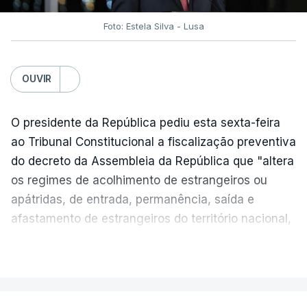
assegurar que "ninguém é prejudicado face à
situação de que hoje beneficia"
, dando especial
Foto: Estela Silva - Lusa
atenção a quem vive em situações "de maior
fragilidade", como as famílias de menores
rendimentos, os idosos ou pessoas com
OUVIR
deficiência.
O presidente da República pediu esta sexta-feira
O Presidente da República sublinha que as
ao Tribunal Constitucional a fiscalização preventiva
prestações sociais são um mecanismo essencial
do decreto da Assembleia da República que "altera
de "combate à pobreza e à exclusão social". Faz
os regimes de acolhimento de estrangeiros ou
ainda referência ao estudo recente da OCDE que
apátridas, de entrada, permanência, saída e
conclui que o valor das prestações sociais
afastamento de estrangeiros do território nacional,
"permanece relativamente reduzido" e que estas
e de concessão de asilo".
"têm sido insuficentes" no combate à pobreza.
VER MAIS
“O presidente da República reafirma
a
necessidade de se combater a imigração ilegal
,
Por fim, o chefe de Estado vinca a necessidade de