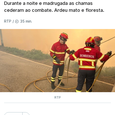
Durante a noite e madrugada as chamas
ESTE CONTEÚDO ESTÁ NESTE
cederam ao combate. Ardeu mato e floresta.
MOMENTO INDISPONÍVEL
35 min.
RTP
/
As autoridades canadianas estimam que vai levar
dias ou semanas para controlar o fogo. Mais de
dois mil operacionais estão no terreno no combate
às chamas.
RTP