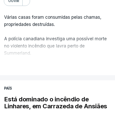
OUVIR
Várias casas foram consumidas pelas chamas,
propriedades destruídas.
A polícia canadiana investiga uma possível morte
no violento incêndio que lavra perto de
Summerland.
VER MAIS
Éum cenário de terror, descreve o primeiro-ministro
da Columbia Britânica, David Iby.
PAÍS
Está dominado o incêndio de
ERRO
100
Linhares, em Carrazeda de Ansiães
ERROR ON HTML5 MEDIA ELEMENT