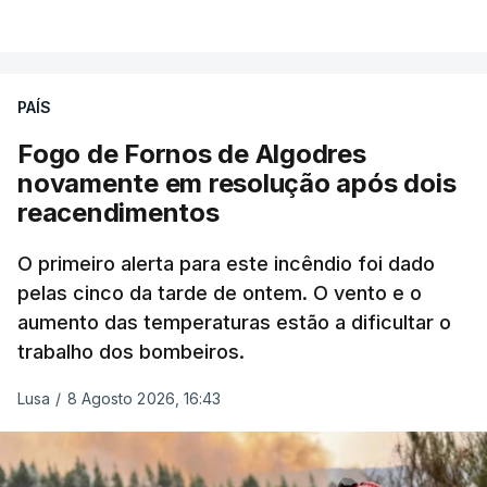
combater ferozmente a imigração ilegal,
VER MAIS
precisamos de regular a nossa imigração e
precisamos de defender as nossas fronteiras e
nada disto é incompatível com tratarmos com
PAÍS
dignidade as pessoas, designadamente menores e
Fogo de Fornos de Algodres
crianças", acrescentou.
novamente em resolução após dois
reacendimentos
António José Seguro mostrou dúvidas sobre se é
garantido o superior interesse da criança.
O primeiro alerta para este incêndio foi dado
pelas cinco da tarde de ontem. O vento e o
aumento das temperaturas estão a dificultar o
trabalho dos bombeiros.
ERRO
100
ERROR ON HTML5 MEDIA ELEMENT
Lusa
/
8 Agosto 2026, 16:43
ESTE CONTEÚDO ESTÁ NESTE
MOMENTO INDISPONÍVEL