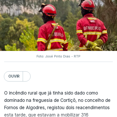
O Chega considerou "de uma enorme gravidade" a
decisão do Presidente da República
de enviar para
o Tribunal Constitucional o decreto sobre retorno
de estrangeiros, sustentando tratar-se de "uma
irresponsabilidade".
Foto: José Pinto Dias - RTP
Na sexta-feira, a Presidência da República
anunciou que
António José Seguro pediu ao
OUVIR
Tribunal Constitucional a fiscalização preventiva do
decreto
do parlamento sobre concessão de asilo,
detenção e retorno de estrangeiros, aprovado com
O incêndio rural que já tinha sido dado como
votos a favor de PSD, IL e CDS-PP e a abstenção
dominado na freguesia de Cortiçô, no concelho de
do Chega.
Fornos de Algodres, registou dois reacendimentos
esta tarde, que estavam a mobilizar 316