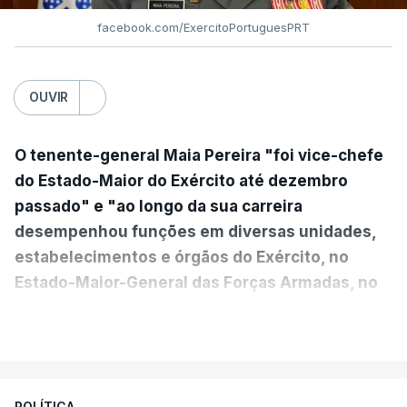
facebook.com/ExercitoPortuguesPRT
OUVIR
O tenente-general Maia Pereira "foi vice-chefe
do Estado-Maior do Exército até dezembro
passado" e "ao longo da sua carreira
desempenhou funções em diversas unidades,
estabelecimentos e órgãos do Exército, no
Estado-Maior-General das Forças Armadas, no
Ministério da Defesa Nacional e no
VER MAIS
estrangeiro"
, refere-se numa nota enviada à
agência Lusa pela assessoria do Presidente eleito.
Da sua experiência no terreno, é destacada a
POLÍTICA