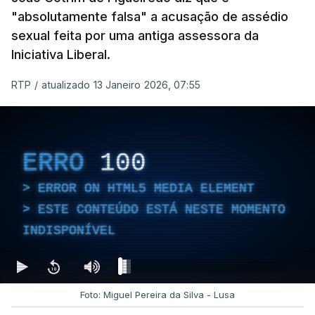
"absolutamente falsa" a acusação de assédio
sexual feita por uma antiga assessora da
Iniciativa Liberal.
RTP
/
atualizado 13 Janeiro 2026, 07:55
ERRO
100
ERROR ON HTML5 MEDIA ELEMENT
ESTE CONTEÚDO ESTÁ NESTE MOMENTO
INDISPONÍVEL
Foto: Miguel Pereira da Silva - Lusa