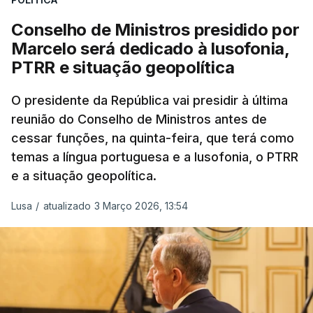
participação "em duas missões no âmbito das
Conselho de Ministros presidido por
Forças Nacionais Destacadas, como
Marcelo será dedicado à lusofonia,
comandante do 2.º Batalhão Mecanizado, da
PTRR e situação geopolítica
Reserva Tática do Comandante da Força da
NATO no Kosovo, e, mais recentemente, na
O presidente da República vai presidir à última
MINUSCA, como 2.º comandante da Força
reunião do Conselho de Ministros antes de
Militar da ONU para a República Centro-
cessar funções, na quinta-feira, que terá como
Africana"
.
temas a língua portuguesa e a lusofonia, o PTRR
e a situação geopolítica.
"Foi ainda
chefe do Branch de Apoio às
Operações na Divisão de Operações,
Lusa
/
atualizado 3 Março 2026, 13:54
acumulando com presidente dos Grupos NATO
de Proteção da Força e de Operações
Psicológicas
, no Quartel-General do Comando
Supremo das Forças Aliadas na Europa (SHAPE),
em Mons, Bélgica", acrescenta-se.