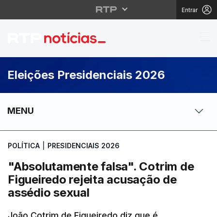
Entrar
"Absolutamente falsa".
Eleições Presidenciais 2026
MENU
POLÍTICA
|
PRESIDENCIAIS 2026
"Absolutamente falsa". Cotrim de
Figueiredo rejeita acusação de
assédio sexual
João Cotrim de Figueiredo diz que é