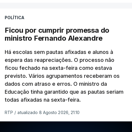
da Columbia Britânica, David Iby.
POLÍTICA
Ficou por cumprir promessa do
ERRO
100
ministro Fernando Alexandre
ERROR ON HTML5 MEDIA ELEMENT
Há escolas sem pautas afixadas e alunos à
ESTE CONTEÚDO ESTÁ NESTE
espera das reapreciações. O processo não
MOMENTO INDISPONÍVEL
ficou fechado na sexta-feira como estava
previsto. Vários agrupamentos receberam os
dados com atraso e erros. O ministro da
Educação tinha garantido que as pautas seriam
As autoridades canadianas estimam que vai levar
todas afixadas na sexta-feira.
dias ou semanas para controlar o fogo. Mais de
RTP
/
atualizado 8 Agosto 2026, 21:10
dois mil operacionais estão no terreno no combate
às chamas.