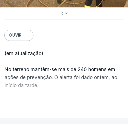
RTP
OUVIR
(em atualização)
No terreno mantêm-se mais de 240 homens em
ações de prevenção. O alerta foi dado ontem, ao
início da tarde.
Mais de 20 mil pessoas foram retiradas de casa
VER MAIS
por causa dos violentos incêndios no Canadá