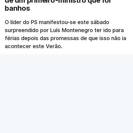
de um primeiro-ministro que foi
banhos
O líder do PS manifestou-se este sábado
surpreendido por Luís Montenegro ter ido para
férias depois das promessas de que isso não ia
acontecer este Verão.
RTP
/
atualizado 8 Agosto 2026, 21:26
ERRO
100
ERROR ON HTML5 MEDIA ELEMENT
ESTE CONTEÚDO ESTÁ NESTE MOMENTO
INDISPONÍVEL