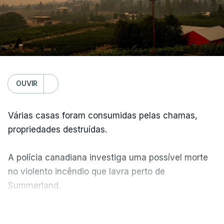
OUVIR
Várias casas foram consumidas pelas chamas,
propriedades destruídas.
A polícia canadiana investiga uma possível morte
no violento incêndio que lavra perto de
Summerland.
VER MAIS
Éum cenário de terror, descreve o primeiro-ministro