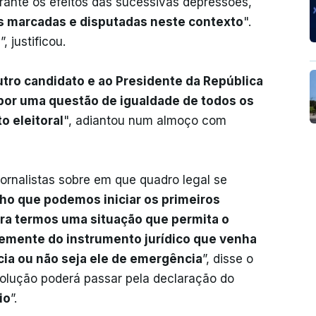
rante os efeitos das sucessivas depressões,
es marcadas e disputadas neste contexto
".
s
”, justificou.
utro candidato e ao Presidente da República
 por uma questão de igualdade de todos os
o eleitoral
", adiantou num almoço com
jornalistas sobre em que quadro legal se
ho que podemos iniciar os primeiros
ara termos uma situação que permita o
emente do instrumento jurídico que venha
cia ou não seja ele de emergência
”, disse o
solução poderá passar pela declaração do
io
”.