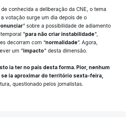
is de conhecida a deliberação da CNE, o tema
 a votação surge um dia depois de o
ronunciar
” sobre a possibilidade de adiamento
temporal "
para não criar instabilidade
",
ões decorram com “
normalidade
”. Agora,
rever um "
impacto
" desta dimensão.
to ia ter no país desta forma. Pior, nenhum
e ia aproximar do território sexta-feira,
ura, questionado pelos jornalistas.