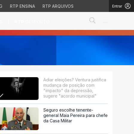
G
RTP ENSINA
RTP ARQUIVOS
Entrar
Abrir campo de
|
S
RTP
DESPORTO
a de posição com "impac
Adiar eleições? Ventura justifica
mudança de posição com
"impacto" da depressão,
sugere "acordo municipal"
Seguro escolhe tenente-
general Maia Pereira para chefe
da Casa Militar