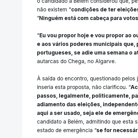
o candidado a Belém considerou que, pe
não existem "
condições de ter eleiçõ
”
Ninguém está com cabeça para voto
"
Eu vou propor hoje e vou propor ao o
e aos vários poderes municipais que,
portugueses, se adie uma semana o at
autarcas do Chega, no Algarve.
À saída do encontro, questionado pelos 
inseria esta proposta, não clarificou. “
Ac
passos, legalmente, politicamente, p
adiamento das eleições, independent
aqui a ser usado, seja ele de emergên
candidato a Belém, admitindo que esta 
estado de emergência “
se for necessár