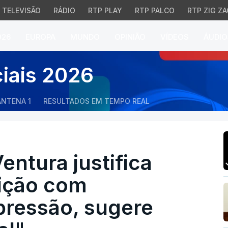
TELEVISÃO
RÁDIO
RTP PLAY
RTP PALCO
RTP ZIG ZA
026
EUROPA
MUNDO
OPINIÃO
VÍDEOS
ÁUDIO
ntura justifica mudanç
ciais 2026
ANTENA 1
RESULTADOS EM TEMPO REAL
entura justifica
ição com
pressão, sugere