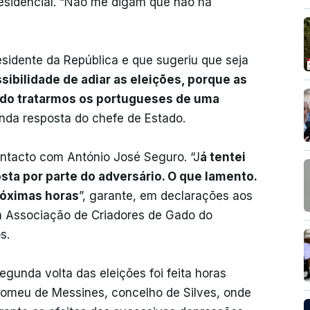
residencial. “Não me digam que não há
esidente da República e que sugeriu que seja
ssibilidade de adiar as eleições, porque as
tido tratarmos os portugueses de uma
inda resposta do chefe de Estado.
ntacto com António José Seguro. “J
á tentei
sta por parte do adversário. O que lamento.
róximas horas
”, garante, em declarações aos
 a Associação de Criadores de Gado do
s.
gunda volta das eleições foi feita horas
lomeu de Messines, concelho de Silves, onde