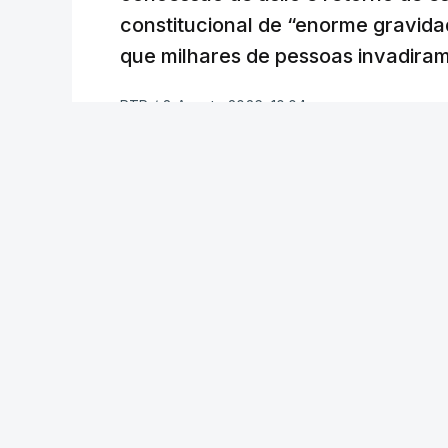
constitucional de “enorme gravid
que milhares de pessoas invadira
RTP
/
8 Agosto 2026, 10:04