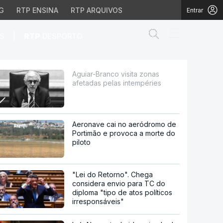
G
RTP ENSINA
RTP ARQUIVOS
Entrar
Abrir campo de
|
S
RTP
DESPORTO
 intempéries
Aguiar-Branco visita zonas
afetadas pelas intempéries
Aeronave cai no aeródromo de
Portimão e provoca a morte do
piloto
"Lei do Retorno". Chega
considera envio para TC do
diploma "tipo de atos políticos
irresponsáveis"