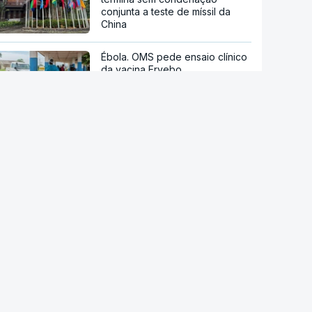
conjunta a teste de míssil da
China
Ébola. OMS pede ensaio clínico
da vacina Ervebo
Acordo de Meca. Arábia
Saudita, Paquistão e Turquia
assinam pacto de defesa mútua
Tribunal de Recurso dos EUA
bloqueia projeto de Trump para
salão de baile
Reta final de execução. PRR
desembolsa 13.791 milhões de
euros até agosto