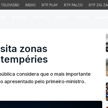
TELEVISÃO
RÁDIO
RTP PLAY
RTP PALCO
RTP ZIG ZA
026
EUROPA
MUNDO
OPINIÃO
VÍDEOS
ÁUDIO
ta zonas afetadas pelas
sita zonas
ntempéries
ública considera que o mais importante
o apresentado pelo primeiro-ministro.