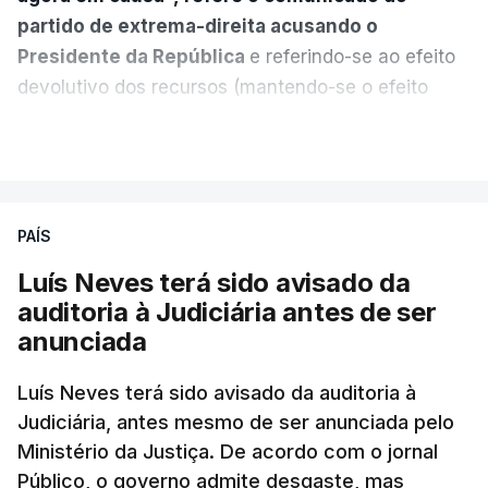
partido de extrema-direita acusando o
Presidente da República
e referindo-se ao efeito
devolutivo dos recursos (mantendo-se o efeito
suspensivo) e o aumento do prazo para detenção
VER MAIS
em centro de acolhimento temporário.
Chega refere ainda que Seguro tem reservas
PAÍS
quanto à possibilidade de expulsar do país
cidadãos adultos em situação ilegal, se
Luís Neves terá sido avisado da
tiverem filhos menores.
auditoria à Judiciária antes de ser
anunciada
“Com esta acção de Seguro, sendo atingido o
prazo de 60 dias, os imigrantes terão que ser
Luís Neves terá sido avisado da auditoria à
Judiciária, antes mesmo de ser anunciada pelo
libertados,
ainda que os seus pedidos de asilo
Ministério da Justiça. De acordo com o jornal
tenham sido rejeitados pelas autoridades
Público, o governo admite desgaste, mas
competentes”, referem.