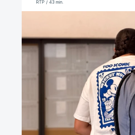
RTP
/
43 min.