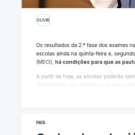
OUVIR
Os resultados da 2.ª fase dos exames na
escolas ainda na quinta-feira e, segund
(MECI),
há condições para que as paut
A partir de hoje, as escolas poderão ta
digitalizadas das respetivas provas cla
durante a 1.ª fase.
V
Em anos anteriores, a consulta das pro
requerimento, mas o Governo decidiu, a p
PAÍS
exames classificados a todos os estudant
processo" devido às falhas na classifica