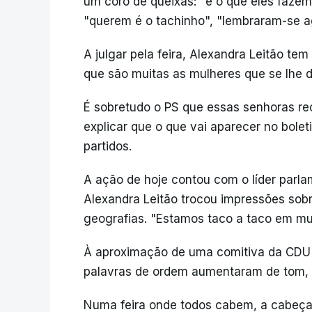
um coro de queixas: "é o que eles fazem
"querem é o tachinho", "lembraram-se ag
A julgar pela feira, Alexandra Leitão tem
que são muitas as mulheres que se lhe d
É sobretudo o PS que essas senhoras re
explicar que o que vai aparecer no bole
partidos.
A ação de hoje contou com o líder parla
Alexandra Leitão trocou impressões sobr
geografias. "Estamos taco a taco em mui
À aproximação de uma comitiva da CDU (
palavras de ordem aumentaram de tom, 
Numa feira onde todos cabem, a cabeça d