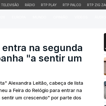
TELEVISÃO
RÁDIO
RTP PLAY
RTP PALCO
RTP ZIG ZA
026
EUROPA
MUNDO
OPINIÃO
VÍDEOS
ÁUDIO
entra na segunda seman
o entra na segunda
nha "a sentir um
ta" Alexandra Leitão, cabeça de lista
heu a Feira do Relógio para entrar na
sentir um crescendo" por parte dos