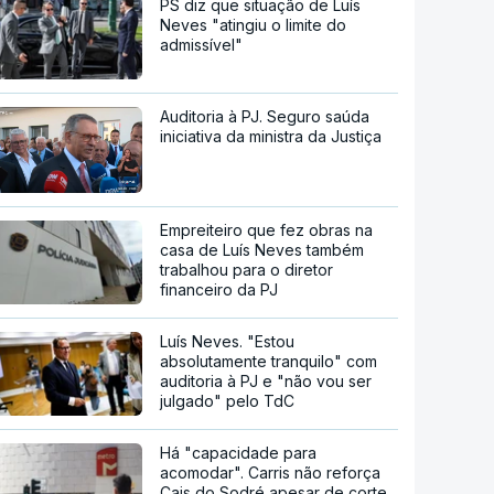
PS diz que situação de Luís
Neves "atingiu o limite do
admissível"
Auditoria à PJ. Seguro saúda
iniciativa da ministra da Justiça
Empreiteiro que fez obras na
casa de Luís Neves também
trabalhou para o diretor
financeiro da PJ
Luís Neves. "Estou
absolutamente tranquilo" com
auditoria à PJ e "não vou ser
julgado" pelo TdC
Há "capacidade para
acomodar". Carris não reforça
Cais do Sodré apesar de corte