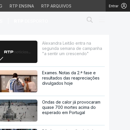
G
RTP ENSINA
RTP ARQUIVOS
Entrar
Abrir campo de
|
S
RTP
DESPORTO
a de campanha "a sent
Alexandra Leitão entra na
segunda semana de campanha
"a sentir um crescendo"
Exames. Notas da 2.ª fase e
resultados das reapreciações
divulgados hoje
Ondas de calor já provocaram
quase 700 mortes acima do
esperado em Portugal