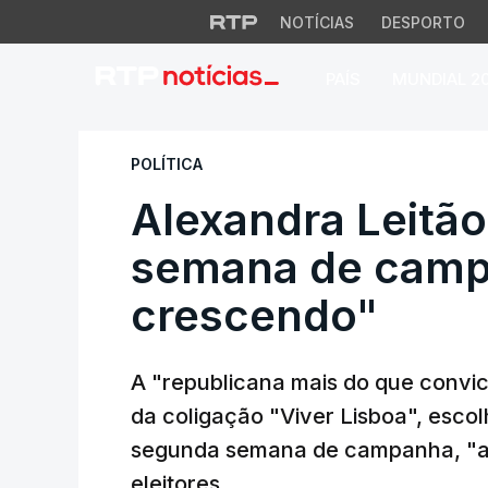
NOTÍCIAS
DESPORTO
PAÍS
MUNDIAL 2
Alexandra Leitão 
POLÍTICA
Alexandra Leitã
semana de campa
crescendo"
A "republicana mais do que convic
da coligação "Viver Lisboa", escol
segunda semana de campanha, "a 
eleitores.