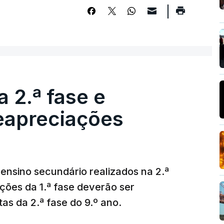
 2.ª fase e
reapreciações
ensino secundário realizados na 2.ª
ções da 1.ª fase deverão ser
as da 2.ª fase do 9.º ano.