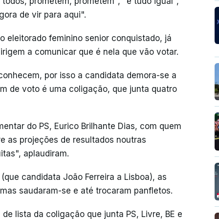
 todos, prometem, prometem", "é tudo igual",
ora de vir para aqui".
 o eleitorado feminino senior conquistado, já
irigem a comunicar que é nela que vão votar.
conhecem, por isso a candidata demora-se a
tim de voto é uma coligação, que junta quatro
mentar do PS, Eurico Brilhante Dias, com quem
e as projeções de resultados noutras
tas", aplaudiram.
que candidata João Ferreira a Lisboa), as
mas saudaram-se e até trocaram panfletos.
e lista da coligação que junta PS, Livre, BE e