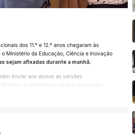
cionais dos 11.º e 12.º anos chegaram às
o o Ministério da Educação, Ciência e Inovação
as sejam afixadas durante a manhã.
mbém enviar aos alunos as versões
ssificadas, à semelhança do que aconteceu
ER MAIS
vas dependia da apresentação de um
artir deste ano, disponibilizar a cópia dos
es para "reforçar a transparência e rigor do
ção eletrónica.