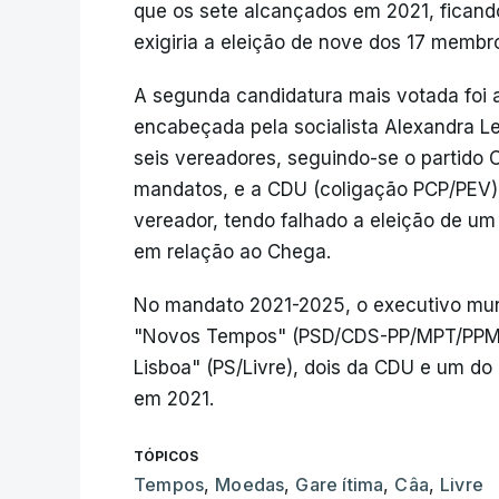
que os sete alcançados em 2021, ficando
exigiria a eleição de nove dos 17 memb
A segunda candidatura mais votada foi a
encabeçada pela socialista Alexandra L
seis vereadores, seguindo-se o partido
mandatos, e a CDU (coligação PCP/PEV)
vereador, tendo falhado a eleição de u
em relação ao Chega.
No mandato 2021-2025, o executivo munic
"Novos Tempos" (PSD/CDS-PP/MPT/PPM/Al
Lisboa" (PS/Livre), dois da CDU e um d
em 2021.
TÓPICOS
Tempos
,
Moedas
,
Gare ítima
,
Câa
,
Livre