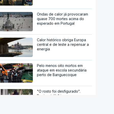
Ondas de calor já provocaram
quase 700 mortes acima do
esperado em Portugal
Calor histórico obriga Europa
central e de leste a repensar a
energia
Pelo menos oito mortos em
ataque em escola secundária
perto de Banguecoque
"O rosto foi desfigurado".
Regime talibã inaugurou uma
nova era de mulheres
assassinadas