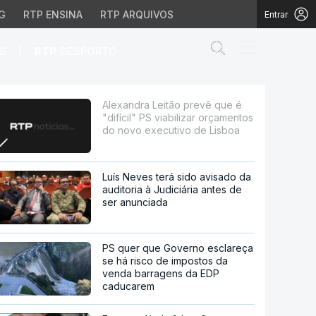
G
RTP ENSINA
RTP ARQUIVOS
Entrar
Abrir campo de
|
S
RTP
DESPORTO
viabilizar orçamentos do
Alexandra Leitão prevê que é
"difícil" PS viabilizar orçamentos
do novo executivo de Lisboa
Luís Neves terá sido avisado da
auditoria à Judiciária antes de
ser anunciada
PS quer que Governo esclareça
se há risco de impostos da
venda barragens da EDP
caducarem