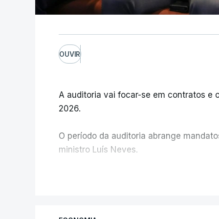
OUVIR
A auditoria vai focar-se em contratos e o
2026.
O período da auditoria abrange mandatos 
ministro Luís Neves.
A Judiciária confirma que foi o atual dir
V
ministra concordou.
Não há prazos fixados para a conclusão d