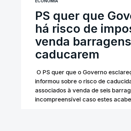
ECONOMIA
PS quer que Gov
Do início da polémica com a revelação d
Alentejo, feitas pelo mesmo empreiteiro 
há risco de impo
Judiciária (PJ) até aos últimos dias, e
venda barragens
inquéritos e averiguações aos seus manda
está há praticamente um mês sem sair do
caducarem
O PS quer que o Governo esclareça
ARTIGOS RELACIONADOS
informou sobre o risco de caduci
Nova polémica com
associados à venda de seis barra
construtora DST
incompreensível caso estes acabe
7 Agosto 2026, 20:28
Lusa
/
8 Agosto 2026, 07:36
Partidos criticam 