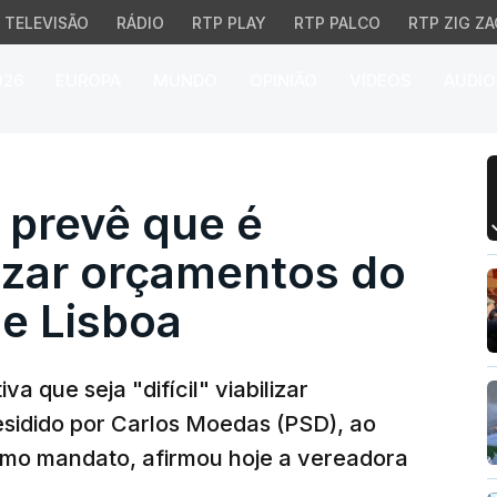
TELEVISÃO
RÁDIO
RTP PLAY
RTP PALCO
RTP ZIG ZA
026
EUROPA
MUNDO
OPINIÃO
VÍDEOS
ÁUDIO
revê que é "difícil" PS 
 prevê que é
ilizar orçamentos do
e Lisboa
 que seja "difícil" viabilizar
sidido por Carlos Moedas (PSD), ao
timo mandato, afirmou hoje a vereadora