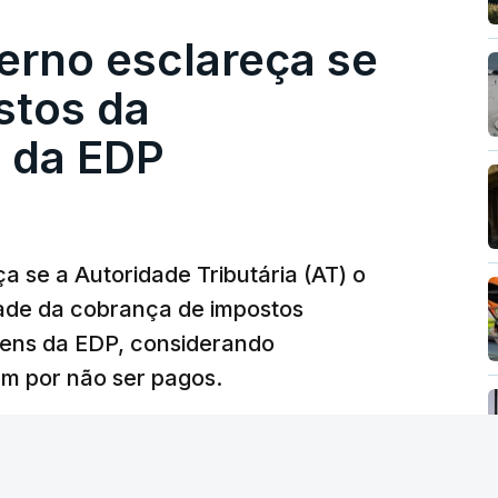
erno esclareça se
e obras a título pessoal, numa propriedade no
contratado 17 vezes para obras na Polícia
stos da
m que até do Governo surgiram ordens para mais
 da EDP
tos à frente da polícia criminal, Luís Neves
 topo das notícias.
 se a Autoridade Tributária (AT) o
dade da cobrança de impostos
 Luís Neves. Ministro nega favorecimento a
gens da EDP, considerando
m por não ser pagos.
silêncio de Luís Montenegro nas polémicas