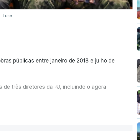
Lusa
bras públicas entre janeiro de 2018 e julho de
de três diretores da PJ, incluindo o agora
etor quem sugeriu esta auditoria e que a
ER MAIS
esta avaliação à Polícia Judiciária.