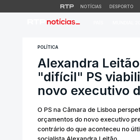
NOTÍCIAS
DESPORTO
PAÍS
MUNDIAL 2
Alexandra Leitão p
POLÍTICA
Alexandra Leitão
"difícil" PS viab
novo executivo d
O PS na Câmara de Lisboa perspetiva
orçamentos do novo executivo pre
contrário do que aconteceu no úl
socialista Alexandra Leitão.