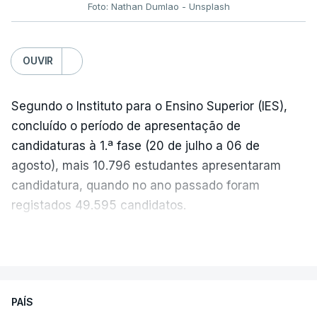
Foto: Nathan Dumlao - Unsplash
c/Lusa
OUVIR
Segundo o Instituto para o Ensino Superior (IES),
concluído o período de apresentação de
candidaturas à 1.ª fase (20 de julho a 06 de
agosto), mais 10.796 estudantes apresentaram
candidatura, quando no ano passado foram
registados 49.595 candidatos.
"Os resultados da 1ª fase do concurso nacional de
VER MAIS
acesso mostram que em 2026 se registou o
número mais elevado de candidatos nos últimos 30
anos, exceto nos anos da pandemia de Covid-19,
PAÍS