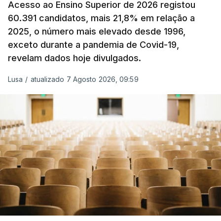
Acesso ao Ensino Superior de 2026 registou
O Governo comprometeu-se a aplicar uma redução
60.391 candidatos, mais 21,8% em relação a
extraordinária e temporária no ISP, sempre que se
2025, o número mais elevado desde 1996,
verifique um aumento do preço dos combustíveis
exceto durante a pandemia de Covid-19,
superior a 10 cêntimos, para mitigar a escalada de
revelam dados hoje divulgados.
preços.
Lusa
/
atualizado 7 Agosto 2026, 09:59
Depois de uma subida inicial devido à guerra no
Irão, à tensão geopolítica no Médio Oriente e ao
fecho do estreito de Ormuz, os preços dos
combustíveis desceram durante o cessar-fogo
entre Washington e Teerão.
No entanto, com o retomar do conflito, as últimas
semanas têm sido marcadas por uma subida
acentuada, tendência que deverá ser revertida na
próxima semana.