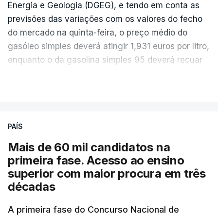
Energia e Geologia (DGEG), e tendo em conta as
previsões das variações com os valores do fecho
do mercado na quinta-feira, o preço médio do
gasóleo simples deverá atingir 1,931 euros por litro,
enquanto o da gasolina simples 95 deverá recuar
para 1,855 euros por litro.
VER MAIS
A média final só ficará fechada ao final do dia,
podendo ainda registar alterações em função da
evolução das cotações internacionais do petróleo,
PAÍS
e o custo final na bomba poderá variar conforme o
Mais de 60 mil candidatos na
posto de abastecimento, a marca e a localização.
primeira fase. Acesso ao ensino
superior com maior procura em três
A atualização do desconto do Imposto sobre os
décadas
Produtos Petrolíferos (ISP) também poderá
alterar os valores previstos.
A primeira fase do Concurso Nacional de