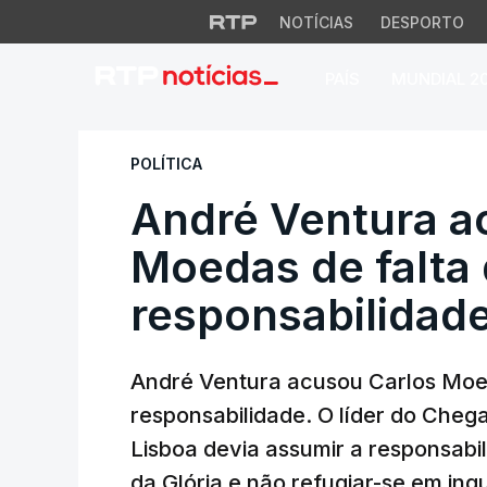
NOTÍCIAS
DESPORTO
PAÍS
MUNDIAL 2
André Ventura acu
POLÍTICA
André Ventura a
Moedas de falta 
responsabilidad
André Ventura acusou Carlos Moed
responsabilidade. O líder do Cheg
Lisboa devia assumir a responsabil
da Glória e não refugiar-se em inqu