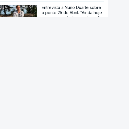
Entrevista a Nuno Duarte sobre
a ponte 25 de Abril. "Ainda hoje
somos um país de paradoxos"
Hipertensão, diabetes e tabaco.
Cientistas identificam três
fatores a controlar para atrasar
a demência
Sessenta trabalhadores de
fábrica de calçado em Gaia
despedidos sem aviso
Novos Certificados de Aforro
atraem investimento das famílias
Endividamento das famílias
atingiu máximo histórico de 180