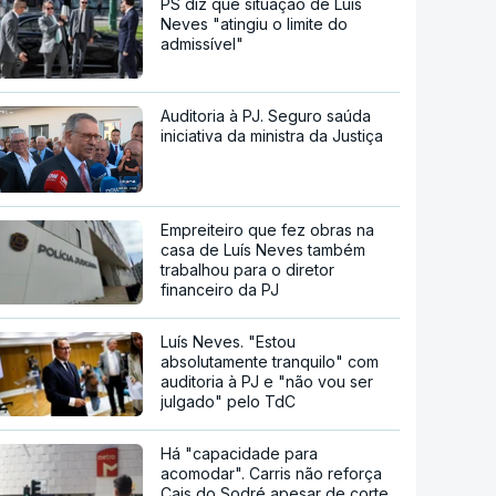
PS diz que situação de Luís
Neves "atingiu o limite do
admissível"
Auditoria à PJ. Seguro saúda
iniciativa da ministra da Justiça
Empreiteiro que fez obras na
casa de Luís Neves também
trabalhou para o diretor
financeiro da PJ
Luís Neves. "Estou
absolutamente tranquilo" com
auditoria à PJ e "não vou ser
julgado" pelo TdC
Há "capacidade para
acomodar". Carris não reforça
Cais do Sodré apesar de corte