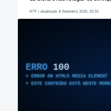
RTP
/
atualizado 8 Setembro 2025, 20:33
ERRO
100
ERROR ON HTML5 MEDIA ELEMENT
ESTE CONTEÚDO ESTÁ NESTE MOME