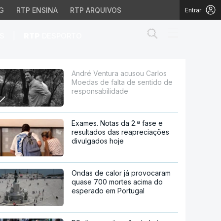
G
RTP ENSINA
RTP ARQUIVOS
Entrar
Abrir campo de
|
S
RTP
DESPORTO
lta de sentido de resp
André Ventura acusou Carlos
Moedas de falta de sentido de
responsabilidade
Exames. Notas da 2.ª fase e
resultados das reapreciações
divulgados hoje
Ondas de calor já provocaram
quase 700 mortes acima do
esperado em Portugal