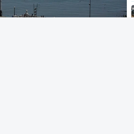
os alunos terão três dias para submeter a
 acesso ao ensino superior
caso só então
alterar a candidatura já submetida.
acionais do ensino secundário foram avaliados
tou várias falhas técnicas, obrigando ao
 das notas.
candidatura da 1.ª fase do concurso nacional
nou na quinta-feira, e criou uma época
tre 03 e 08 de setembro.