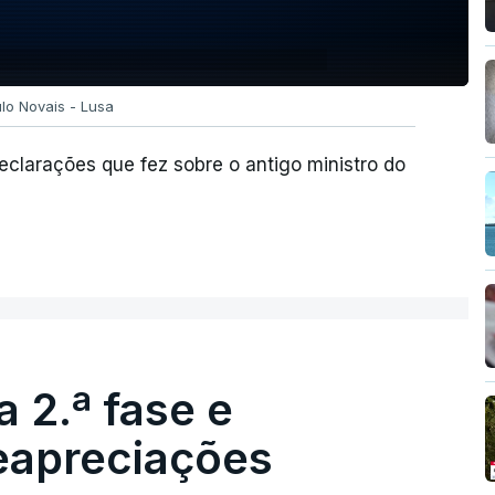
ulo Novais - Lusa
clarações que fez sobre o antigo ministro do
 2.ª fase e
reapreciações