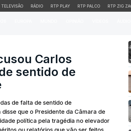
TELEVISÃO
RÁDIO
RTP PLAY
RTP PALCO
RTP ZIG ZA
026
EUROPA
MUNDO
OPINIÃO
VÍDEOS
ÁUDIO
sou Carlos Moedas de fa
cusou Carlos
de sentido de
e
as de falta de sentido de
a disse que o Presidente da Câmara de
idade política pela tragédia no elevador
éritos ou relatórios que vão ser feitos.