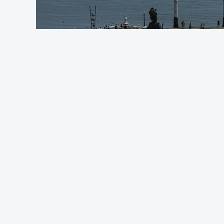
Após a publicação desses resultados, 
candidatura à 1.ª fase do concurso de
reúnam as condições para concorrer, ou 
Pela primeira vez este ano, os exames n
em formato digital, mas o processo regis
adiamento por alguns dias da divulgação
O Ministério manteve os calendários de 
de acesso ao ensino superior, que termi
especial de exames, que irá decorrer en
c/Lusa