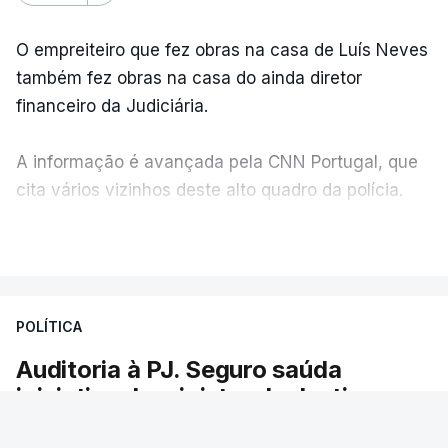
O empreiteiro que fez obras na casa de Luís Neves
também fez obras na casa do ainda diretor
financeiro da Judiciária.
A informação é avançada pela CNN Portugal, que
cita vários vizinhos deste alto quadro da polícia.
VER MAIS
Foi o diretor financeiro, Álvaro Pires, que assumiu a
responsabilidade de sugerir as instalações da
Construbarcelos para acolher um atrelado
POLÍTICA
apreendido numa operação de droga.
Auditoria à PJ. Seguro saúda
iniciativa da ministra da Justiça
O presidente da República saudou a auditoria