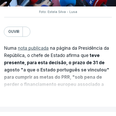
Foto: Estela Silva - Lusa
OUVIR
Numa
nota publicada
na página da Presidência da
República, o chefe de Estado afirma que
teve
presente, para esta decisão, o prazo de 31 de
agosto "a que o Estado português se vinculou"
para cumprir as metas do PRR, "sob pena de
perder o financiamento europeu associado a
essa reforma específica".
VER MAIS
António José Seguro entende que a reforma reúne
treze apoios sociais "num só" e pretende "tornar o