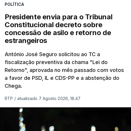
POLÍTICA
sistema mais simples, mais justo e transparente".
Presidente envia para o Tribunal
"Sempre que seja possível reduzir burocracias,
Constitucional decreto sobre
eliminar sobreposições e garantir que os apoios
concessão de asilo e retorno de
chegam a quem mais necessita, estaremos a dar
estrangeiros
um passo na direção certa", argumenta o
António José Seguro solicitou ao TC a
Presidente da República.
fiscalização preventiva da chama "Lei do
Retorno", aprovada no mês passado com votos
Assegurar que "ninguém é
a favor de PSD, IL e CDS-PP e a abstenção do
prejudicado"
Chega.
RTP
/
atualizado 7 Agosto 2026, 18:47
O Preisdente deixa, no entanto, deixa alguns
avisos:
uma reforma desta dimensão "deve ter
como primeiro critério a proteção das pessoas"