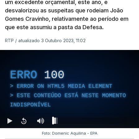
um excedente orçamental, este ano, e
desvalorizou as suspeitas que rodeiam João
Gomes Cravinho, relativamente ao período em
que este assumiu a pasta da Defesa.
RTP
/
atualizado 3 Outubro 2023, 11:02
ERRO
100
ERROR ON HTML5 MEDIA ELEMENT
ESTE CONTEÚDO ESTÁ NESTE MOMENTO
INDISPONÍVEL
Foto: Domenic Aquilina - EPA