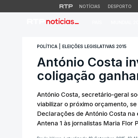
NOTÍCIAS
DESPORTO
PAÍS
MUNDIAL 2
António Costa invi
|
POLÍTICA
ELEIÇÕES LEGISLATIVAS 2015
António Costa in
coligação ganhar
António Costa, secretário-geral soc
viabilizar o próximo orçamento, se 
Declarações de António Costa na e
Antena 1 às jornalistas Maria Flor