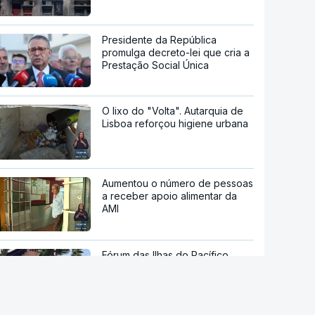
Presidente da República
promulga decreto-lei que cria a
Prestação Social Única
O lixo do "Volta". Autarquia de
Lisboa reforçou higiene urbana
Aumentou o número de pessoas
a receber apoio alimentar da
AMI
Fórum das Ilhas do Pacífico
termina sem condenação
conjunta a teste de míssil da
China