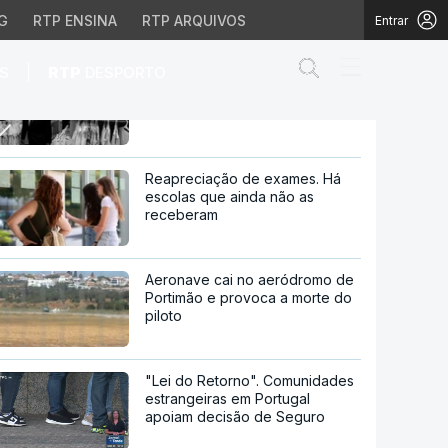
G
RTP ENSINA
RTP ARQUIVOS
Entrar
Abrir campo de
|
S
RTP
DESPORTO
António Costa inviabiliza OE2016
se coligação ganhar legislativas
ção ganhar legislativas
Reapreciação de exames. Há
escolas que ainda não as
receberam
Aeronave cai no aeródromo de
Portimão e provoca a morte do
piloto
"Lei do Retorno". Comunidades
estrangeiras em Portugal
apoiam decisão de Seguro