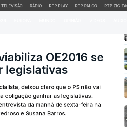
TELEVISÃO
RÁDIO
RTP PLAY
RTP PALCO
RTP ZIG ZA
026
EUROPA
MUNDO
OPINIÃO
VÍDEOS
ÁUDIO
abiliza OE2016 se coliga
viabiliza OE2016 se
 legislativas
ialista, deixou claro que o PS não vai
a coligação ganhar as legislativas.
ntrevista da manhã de sexta-feira na
 Pedroso e Susana Barros.