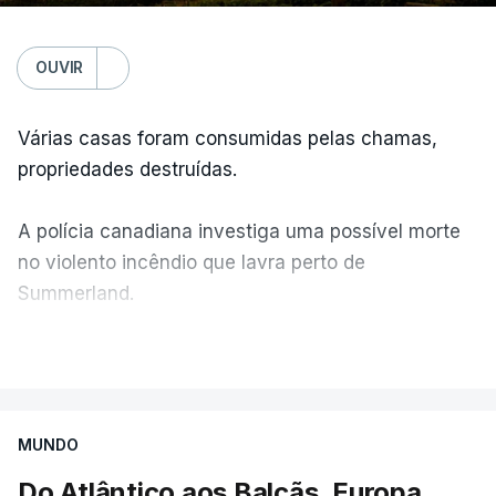
OUVIR
Várias casas foram consumidas pelas chamas,
propriedades destruídas.
A polícia canadiana investiga uma possível morte
no violento incêndio que lavra perto de
Summerland.
VER MAIS
Éum cenário de terror, descreve o primeiro-ministro
da Columbia Britânica, David Iby.
MUNDO
Do Atlântico aos Balcãs. Europa
ERRO
100