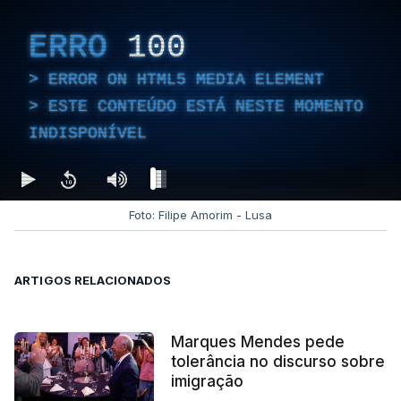
ERRO
100
ERROR ON HTML5 MEDIA ELEMENT
ESTE CONTEÚDO ESTÁ NESTE MOMENTO
INDISPONÍVEL
Foto: Filipe Amorim - Lusa
ARTIGOS RELACIONADOS
Marques Mendes pede
tolerância no discurso sobre
imigração