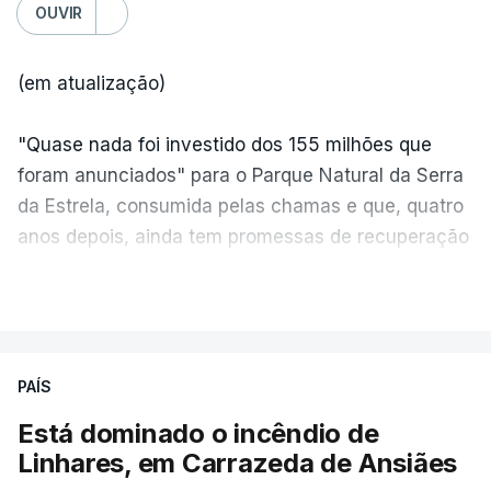
OUVIR
(em atualização)
"Quase nada foi investido dos 155 milhões que
foram anunciados" para o Parque Natural da Serra
da Estrela, consumida pelas chamas e que, quatro
anos depois, ainda tem promessas de recuperação
por cumprir.
VER MAIS
ERRO
100
PAÍS
ERROR ON HTML5 MEDIA ELEMENT
Está dominado o incêndio de
Linhares, em Carrazeda de Ansiães
ESTE CONTEÚDO ESTÁ NESTE
MOMENTO INDISPONÍVEL