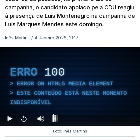
campanha, o candidato apoiado pela CDU reagiu
à presença de Luís Montenegro na campanha de
Luís Marques Mendes este domingo.
Inês Martins
/
4 Janeiro 2026, 21:17
ERRO
100
ERROR ON HTML5 MEDIA ELEMENT
ESTE CONTEÚDO ESTÁ NESTE MOMENTO
INDISPONÍVEL
Foto: Inês Martins