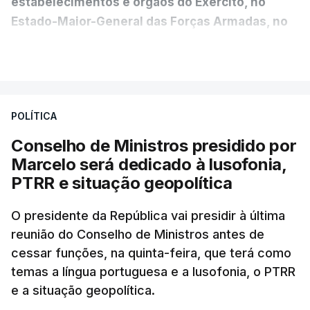
estabelecimentos e órgãos do Exército, no
Estado-Maior-General das Forças Armadas, no
Ministério da Defesa Nacional e no
VER MAIS
estrangeiro"
, refere-se numa nota enviada à
agência Lusa pela assessoria do Presidente eleito.
Da sua experiência no terreno, é destacada a
POLÍTICA
participação "em duas missões no âmbito das
Conselho de Ministros presidido por
Forças Nacionais Destacadas, como
Marcelo será dedicado à lusofonia,
comandante do 2.º Batalhão Mecanizado, da
PTRR e situação geopolítica
Reserva Tática do Comandante da Força da
NATO no Kosovo, e, mais recentemente, na
O presidente da República vai presidir à última
MINUSCA, como 2.º comandante da Força
reunião do Conselho de Ministros antes de
Militar da ONU para a República Centro-
cessar funções, na quinta-feira, que terá como
Africana"
.
temas a língua portuguesa e a lusofonia, o PTRR
e a situação geopolítica.
"Foi ainda
chefe do Branch de Apoio às